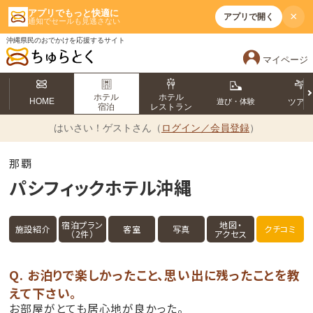
アプリでもっと快適に
×
アプリで開く
通知でセールも見逃さない
沖縄県民のおでかけを応援するサイト
マイページ
ホテル
ホテル
HOME
遊び・体験
ツア
宿泊
レストラン
はいさい！
ゲストさん（
ログイン／会員登録
）
那覇
パシフィックホテル沖縄
宿泊プラン
地図・
施設紹介
客室
写真
クチコミ
（2件）
アクセス
Q. お泊りで楽しかったこと、思い出に残ったことを教
えて下さい。
お部屋がとても居心地が良かった。