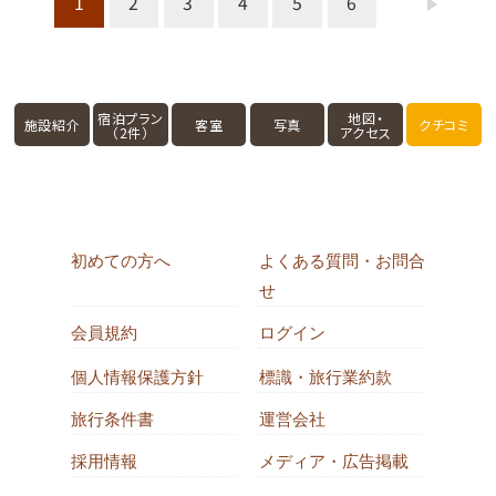
1
2
3
4
5
6
宿泊プラン
地図・
施設紹介
客室
写真
クチコミ
（2件）
アクセス
初めての方へ
よくある質問・お問合
せ
会員規約
ログイン
個人情報保護方針
標識・旅行業約款
旅行条件書
運営会社
採用情報
メディア・広告掲載