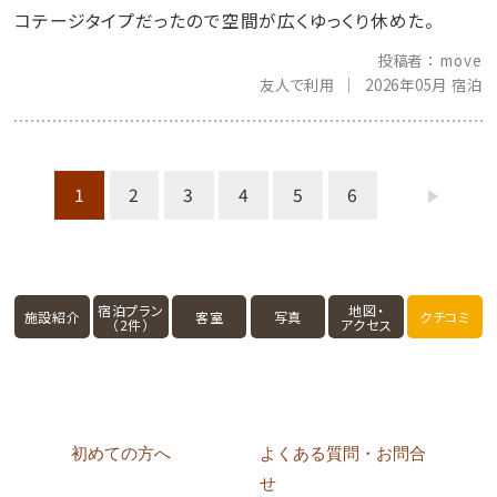
コテージタイプだったので空間が広くゆっくり休めた。
投稿者
move
友人で利用
2026年05月 宿泊
1
2
3
4
5
6
宿泊プラン
地図・
施設紹介
客室
写真
クチコミ
（2件）
アクセス
初めての方へ
よくある質問・お問合
せ