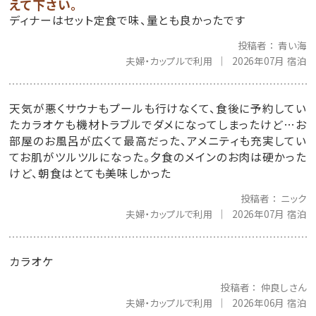
えて下さい。
ディナーはセット定食で味、量とも良かったです
投稿者
青い海
夫婦・カップルで利用
2026年07月 宿泊
天気が悪くサウナもプールも行けなくて、食後に予約してい
たカラオケも機材トラブルでダメになってしまったけど…お
部屋のお風呂が広くて最高だった、アメニティも充実してい
てお肌がツルツルになった。夕食のメインのお肉は硬かった
けど、朝食はとても美味しかった
投稿者
ニック
夫婦・カップルで利用
2026年07月 宿泊
カラオケ
投稿者
仲良しさん
夫婦・カップルで利用
2026年06月 宿泊