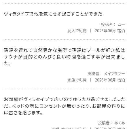
ヴィラタイプで他を気にせず過ごすことができた
投稿者
ムー
友人で利用
2026年06月 宿泊
孫達を連れて自然豊かな場所で孫達はプールが好き私は
サウナが目的とのんびり良い時間を過ごす事が出来まし
た。
投稿者
メイフラワー
家族で利用
2026年06月 宿泊
お部屋がヴィラタイプで広いのでゆったり過ごせました。た
だ、ベッドの所にコンセントが無かったり、お部屋の作りに
は古さを感じます。
投稿者
あくあ