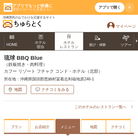
アプリでもっと快適に
×
アプリで開く
通知でセールも見逃さない
沖縄県民のおでかけを応援するサイト
マイページ
ホテル
ホテル
HOME
遊び・体験
ツアー
宿泊
レストラン
琉球 BBQ Blue
（鉄板焼き・肉料理）
カフー リゾート フチャク コンド・ホテル（北部）
所在地：
沖縄県国頭郡恩納村冨着志利福地原246-1
地図
クチコミをみる
このホテルのレストラン一覧へ
プラン
お店紹介
メニュー
地図
クチコミ