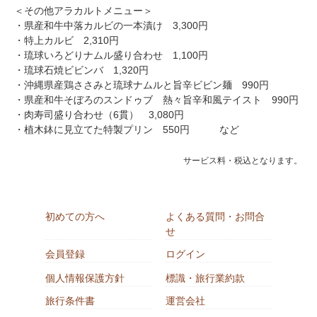
＜その他アラカルトメニュー＞
・県産和牛中落カルビの一本漬け 3,300円
・特上カルビ 2,310円
・琉球いろどりナムル盛り合わせ 1,100円
・琉球石焼ビビンバ 1,320円
・沖縄県産鶏ささみと琉球ナムルと旨辛ビビン麺 990円
・県産和牛そぼろのスンドゥブ 熱々旨辛和風テイスト 990円
・肉寿司盛り合わせ（6貫） 3,080円
・植木鉢に見立てた特製プリン 550円 など
サービス料・税込となります。
初めての方へ
よくある質問・お問合
せ
会員登録
ログイン
個人情報保護方針
標識・旅行業約款
旅行条件書
運営会社