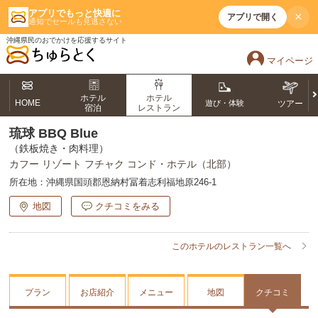
アプリでもっと快適に
×
アプリで開く
通知でセールも見逃さない
沖縄県民のおでかけを応援するサイト
マイページ
ホテル
ホテル
HOME
遊び・体験
ツアー
宿泊
レストラン
琉球 BBQ Blue
（鉄板焼き・肉料理）
カフー リゾート フチャク コンド・ホテル（北部）
所在地：
沖縄県国頭郡恩納村冨着志利福地原246-1
地図
クチコミをみる
このホテルのレストラン一覧へ
プラン
お店紹介
メニュー
地図
クチコミ