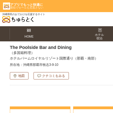
アプリでもっと快適に
通知でセールも見逃さない
沖縄県民のおでかけを応援するサイト
ホテル
HOME
宿泊
The Poolside Bar and Dining
（多国籍料理）
ホテルパームロイヤルリゾート国際通り（那覇・南部）
所在地：
沖縄県那覇市牧志3-9-10
地図
クチコミをみる