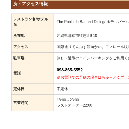
所・アクセス情報
レストラン名/ホテル
The Poolside Bar and Dining/
名
所在地
沖縄県那覇市牧志3-9-10
アクセス
国際通りてんぷす館向かい。モノレール牧
駐車場
無し（近隣のコインパーキングをご利用く
098‐865‐5552
電話
※お電話での予約の場合はちゅらとくプラ
定休日
不定休
18:00～23:00
営業時間
ラストオーダー22:00