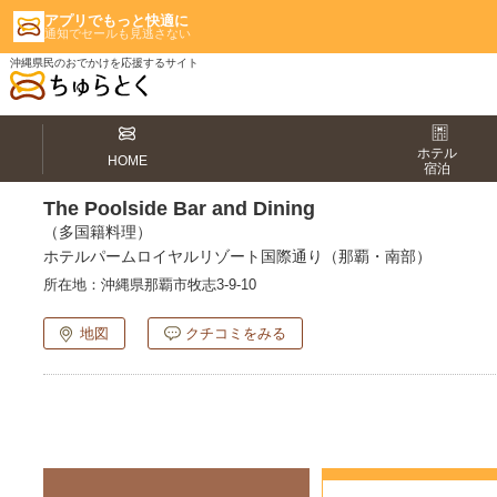
アプリでもっと快適に
通知でセールも見逃さない
沖縄県民のおでかけを応援するサイト
ホテル
HOME
宿泊
The Poolside Bar and Dining
（多国籍料理）
ホテルパームロイヤルリゾート国際通り（那覇・南部）
所在地：
沖縄県那覇市牧志3-9-10
地図
クチコミをみる