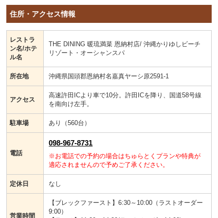
住所・アクセス情報
レストラ
THE DINING 暖琉満菜 恩納村店/ 沖縄かりゆしビーチ
ン名/ホテ
リゾート・オーシャンスパ
ル名
所在地
沖縄県国頭郡恩納村名嘉真ヤーシ原2591-1
高速許田ICより車で10分。許田ICを降り、国道58号線
アクセス
を南向け左手。
駐車場
あり（560台）
098-967-8731
電話
※お電話での予約の場合はちゅらとくプランや特典が
適応されませんので予めご了承ください。
定休日
なし
【ブレックファースト】6:30～10:00（ラストオーダー
9:00）
営業時間