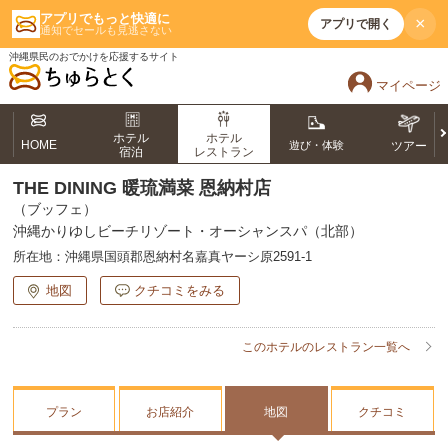
アプリでもっと快適に
×
アプリで開く
通知でセールも見逃さない
沖縄県民のおでかけを応援するサイト
マイページ
ホテル
ホテル
HOME
遊び・体験
ツアー
宿泊
レストラン
THE DINING 暖琉満菜 恩納村店
（ブッフェ）
沖縄かりゆしビーチリゾート・オーシャンスパ（北部）
所在地：
沖縄県国頭郡恩納村名嘉真ヤーシ原2591-1
地図
クチコミをみる
このホテルのレストラン一覧へ
プラン
お店紹介
地図
クチコミ