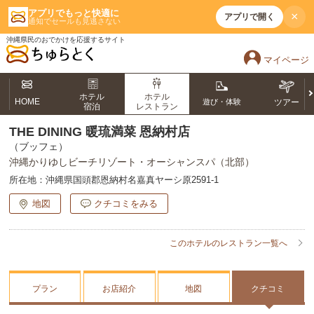
アプリでもっと快適に
×
アプリで開く
通知でセールも見逃さない
沖縄県民のおでかけを応援するサイト
マイページ
ホテル
ホテル
HOME
遊び・体験
ツアー
宿泊
レストラン
THE DINING 暖琉満菜 恩納村店
（ブッフェ）
沖縄かりゆしビーチリゾート・オーシャンスパ（北部）
所在地：
沖縄県国頭郡恩納村名嘉真ヤーシ原2591-1
地図
クチコミをみる
このホテルのレストラン一覧へ
プラン
お店紹介
地図
クチコミ