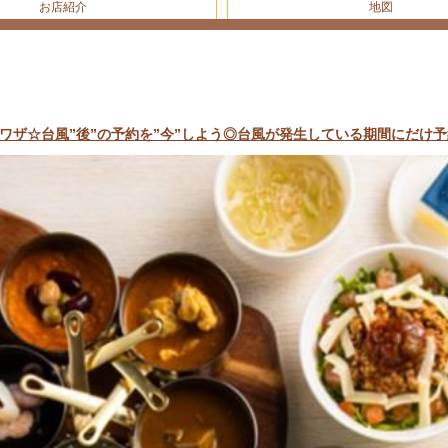
お店紹介
地図
ザ☆台風”後”の予約を”今”しよう◎台風が発生している期間にだけ予約