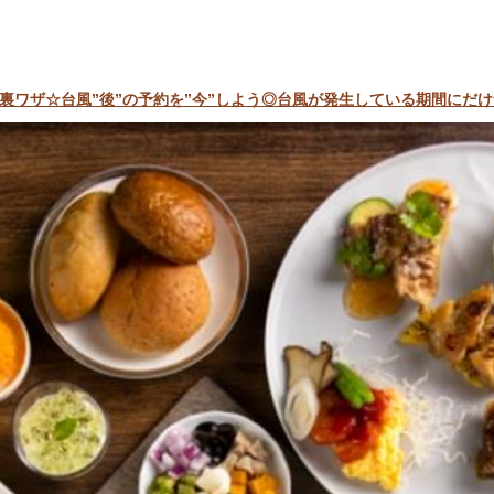
ワザ☆台風”後”の予約を”今”しよう◎台風が発生している期間にだけ予