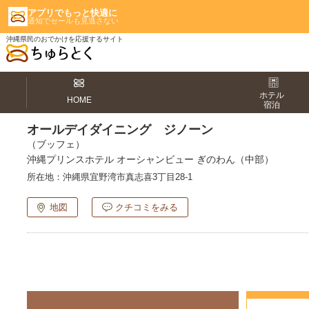
アプリでもっと快適に
通知でセールも見逃さない
沖縄県民のおでかけを応援するサイト
ホテル
HOME
宿泊
オールデイダイニング ジノーン
（ブッフェ）
沖縄プリンスホテル オーシャンビュー ぎのわん（中部）
所在地：
沖縄県宜野湾市真志喜3丁目28-1
地図
クチコミをみる