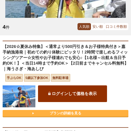
4
人気順
安い順
口コミ件数順
件
【2026☆夏休み特集】＜通常より500円引き＆お子様特典付き＞嘉
手納漁港発｜初めての釣り体験にピッタリ！2時間で楽しめるフィッ
シングツアー☆女性やお子様連れでも安心♪【1名様～出航＆当日予
約OK！】＜当日14時まで予約OK＞【2日前までキャンセル料無料】
｜海うさぎ・海あしび
手ぶらOK
5歳以下参加OK
無料駐車場
ログインして価格を表示
プランの詳細を見る