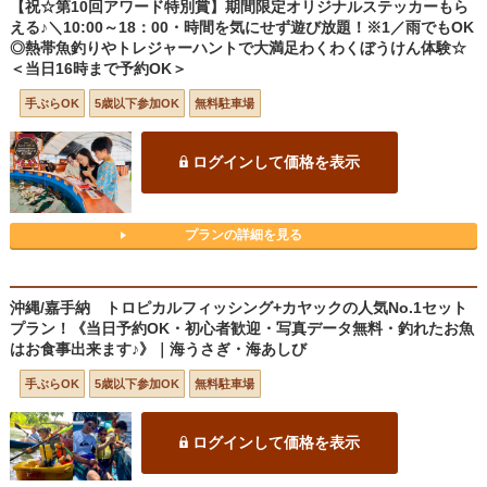
【祝☆第10回アワード特別賞】期間限定オリジナルステッカーもら
える♪＼10:00～18：00・時間を気にせず遊び放題！※1／雨でもOK
◎熱帯魚釣りやトレジャーハントで大満足わくわくぼうけん体験☆
＜当日16時まで予約OK＞
手ぶらOK
5歳以下参加OK
無料駐車場
ログインして価格を表示
プランの詳細を見る
沖縄/嘉手納 トロピカルフィッシング+カヤックの人気No.1セット
プラン！《当日予約OK・初心者歓迎・写真データ無料・釣れたお魚
はお食事出来ます♪》｜海うさぎ・海あしび
手ぶらOK
5歳以下参加OK
無料駐車場
ログインして価格を表示