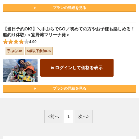
プランの詳細を見る
【当日予約OK!】＼手ぶらでGO／初めての方やお子様も楽しめる！
船釣り体験♪＜宜野湾マリーナ発＞
4.00
手ぶらOK
5歳以下参加OK
ログインして価格を表示
プランの詳細を見る
<前へ
1
次へ>