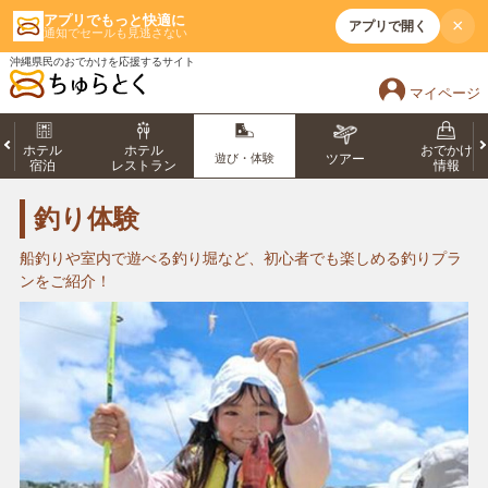
アプリでもっと快適に
×
アプリで開く
通知でセールも見逃さない
沖縄県民のおでかけを応援するサイト
マイページ
ホテル
ホテル
おでかけ
遊び・体験
ツアー
宿泊
レストラン
情報
釣り体験
船釣りや室内で遊べる釣り堀など、初心者でも楽しめる釣りプラ
ンをご紹介！