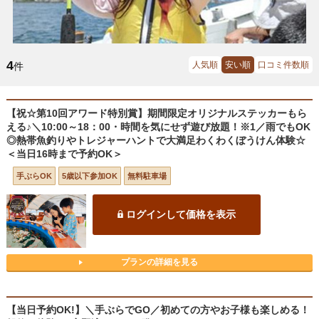
4
人気順
安い順
口コミ件数順
件
【祝☆第10回アワード特別賞】期間限定オリジナルステッカーもら
える♪＼10:00～18：00・時間を気にせず遊び放題！※1／雨でもOK
◎熱帯魚釣りやトレジャーハントで大満足わくわくぼうけん体験☆
＜当日16時まで予約OK＞
手ぶらOK
5歳以下参加OK
無料駐車場
ログインして価格を表示
プランの詳細を見る
【当日予約OK!】＼手ぶらでGO／初めての方やお子様も楽しめる！