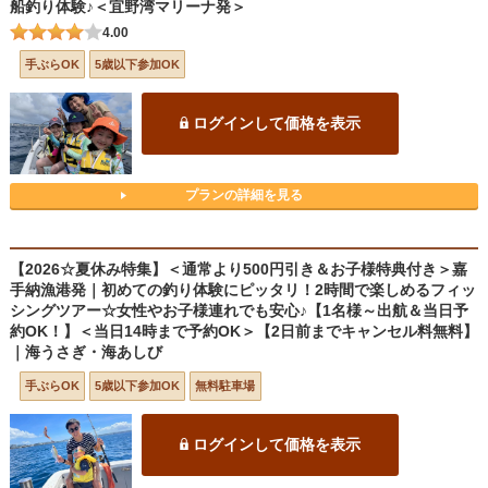
船釣り体験♪＜宜野湾マリーナ発＞
4.00
手ぶらOK
5歳以下参加OK
ログインして価格を表示
プランの詳細を見る
【2026☆夏休み特集】＜通常より500円引き＆お子様特典付き＞嘉
手納漁港発｜初めての釣り体験にピッタリ！2時間で楽しめるフィッ
シングツアー☆女性やお子様連れでも安心♪【1名様～出航＆当日予
約OK！】＜当日14時まで予約OK＞【2日前までキャンセル料無料】
｜海うさぎ・海あしび
手ぶらOK
5歳以下参加OK
無料駐車場
ログインして価格を表示