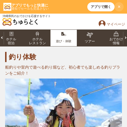
アプリでもっと快適に
×
アプリで開く
通知でセールも見逃さない
沖縄県民のおでかけを応援するサイト
マイページ
ホテル
ホテル
おでかけ
遊び・体験
ツアー
宿泊
レストラン
情報
釣り体験
船釣りや室内で遊べる釣り堀など、初心者でも楽しめる釣りプラ
ンをご紹介！