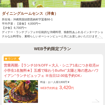
ダイニングルームセンス（洋食）
所在地：沖縄県国頭郡恩納村字冨着66-1
平均予算：【昼食】 4,000円〜
【夕食】 6,700円〜
ディナー・ランチブッフェや伝統的な沖縄料理、独創性あふれるインターナショ
ナルなお料理を、素晴らしいオーシャンビューと共にお楽しみいただけます。
WEB予約限定プラン
営業再開♪【ランチ10％OFF＋大人・シニア1名につき幼児or
小学生1名無料★】五感で味わうBuffet”太陽と海の恵みハワ
イアン”ランチビュッフェ ※当日12:00迄予約OK♪
料金：お一人様
3,800円
▼
3,420
WEB予約料金
円