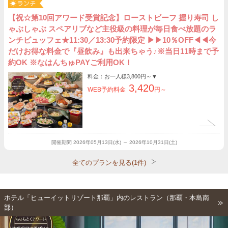
【祝☆第10回アワード受賞記念】ローストビーフ 握り寿司 し
ゃぶしゃぶ スペアリブなど主役級の料理が毎日食べ放題のラ
ンチビュッフェ★11:30／13:30予約限定 ▶▶10％OFF◀◀今
だけお得な料金で『昼飲み』も出来ちゃう♪※当日11時まで予
約OK ※なはんちゅPAYご利用OK！
料金：お一人様
3,800円～
▼
3,420
WEB予約料金
円～
開催期間
2026年05月13日(水) ～ 2026年10月31日(土)
全てのプランを見る(1件)
ホテル「ヒューイットリゾート那覇」内のレストラン（那覇・本島南
部）