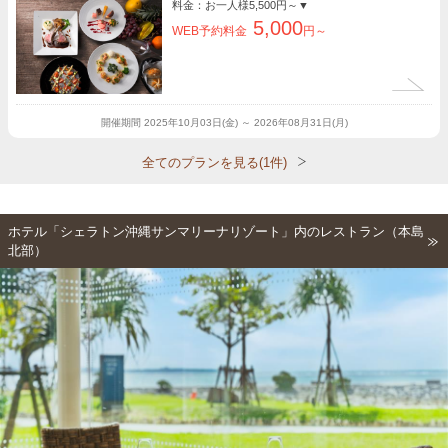
料金：お一人様
5,500円～
▼
5,000
WEB予約料金
円～
開催期間
2025年10月03日(金) ～ 2026年08月31日(月)
全てのプランを見る(1件)
ホテル「シェラトン沖縄サンマリーナリゾート」内のレストラン（本島
北部）