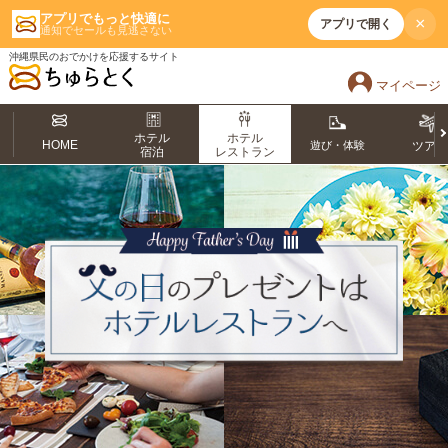
アプリでもっと快適に
×
アプリで開く
通知でセールも見逃さない
沖縄県民のおでかけを応援するサイト
マイページ
ホテル
ホテル
HOME
遊び・体験
ツア
宿泊
レストラン