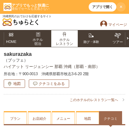
アプリでもっと快適に
×
アプリで開く
通知でセールも見逃さない
沖縄県民のおでかけを応援するサイト
マイページ
ホテル
ホテル
HOME
遊び・体験
ツアー
宿泊
レストラン
sakurazaka
（ブッフェ）
ハイアット リージェンシー 那覇 沖縄（那覇・南部）
所在地：
〒900-0013 沖縄県那覇市牧志3-6-20 2階
地図
クチコミをみる
このホテルのレストラン一覧へ
プラン
お店紹介
メニュー
地図
クチコミ