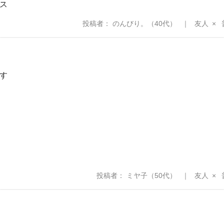
ス
投稿者
のんびり。
（40代）
友人
す
投稿者
ミヤ子
（50代）
友人