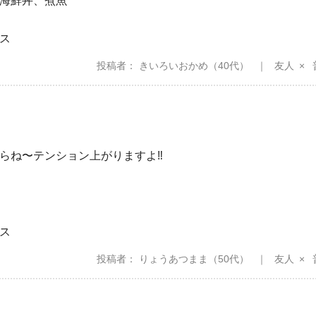
海鮮丼、煮魚
ス
投稿者
きいろいおかめ
（40代）
友人
らね〜テンション上がりますよ‼️
ス
投稿者
りょうあつまま
（50代）
友人