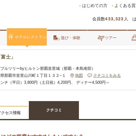
はじめての方
よくある質
会員数
433,323
人 
ホテルレストラン
泊
遊び・体験
ツアー
「富士」
ダブルツリーbyヒルトン那覇首里城（那覇・本島南部）
縄県那覇市首里山川町１丁目１３２−１
地図
クチコミをみる
ンチ（平日）3,800円（土日祝）4,200円、 ディナー4,500円～
クチコミ
アクセス情報