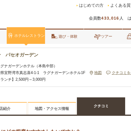
はじめての方
よくある質
会員数
433,016
人 
ホテルレストラン
泊
遊び・体験
ツアー
ン パセオガーデン
ラグナガーデンホテル（本島中部）
県宜野湾市真志喜4-1-1 ラグナガーデンホテル1F
地図
クチコミを
ランチ】2,500円～3,000円
クチコミ
店紹介
地図・アクセス情報