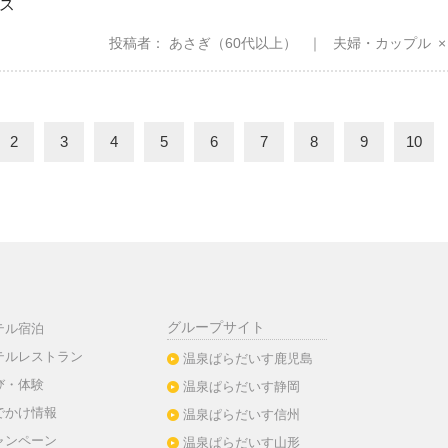
ス
投稿者
あさぎ
（60代以上）
夫婦・カップル
2
3
4
5
6
7
8
9
10
グループサイト
テル宿泊
テルレストラン
温泉ぱらだいす鹿児島
び・体験
温泉ぱらだいす静岡
でかけ情報
温泉ぱらだいす信州
ャンペーン
温泉ぱらだいす山形