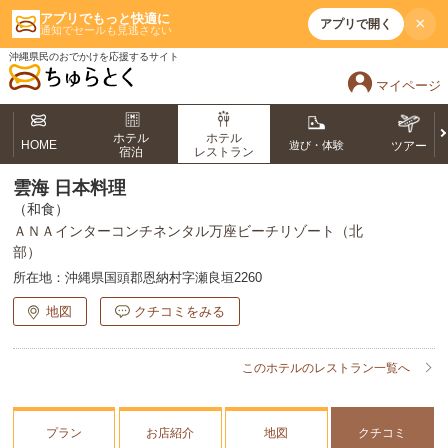
アプリでもっと快適に
×
アプリで開く
通知でセールも見逃さない
沖縄県民のおでかけを応援するサイト
マイページ
ホテル
ホテル
HOME
遊び・体験
ツアー
宿泊
レストラン
雲海 日本料理
（和食）
ＡＮＡインターコンチネンタル万座ビーチリゾート（北
部）
所在地：
沖縄県国頭郡恩納村字瀬良垣2260
地図
クチコミをみる
このホテルのレストラン一覧へ
プラン
お店紹介
地図
クチコミ