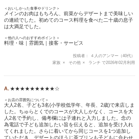
＜おいしかった食事やドリンク＞
メインのお肉はもちろん、前菜からデザートまで美味しい
の連続でした。初めてのコース料理を食べた二十歳の息子
は大満足でした。
＜他の人へのおすすめポイント＞
料理・味｜雰囲気｜接客・サービス
投稿者
４人のアンマー
（40代）
家族
その他
ランチ
2026年02月
★★★★★★★★★☆
＜お店の雰囲気について＞
大人2名、子ども3名(小学校低学年、年長、2歳)で来店しま
した。ちゅらとくでのコースが大人しかなく、コースを大
人2名で予約し、備考欄には子連れと入力しました。念の
為電話で子ども追加したい旨を伝えると、追加を受け入れ
てくれました。さらに着いてから同じコースを1つ追加し
ていただき、デザートのほうじ茶プリンも子どもに合わせ