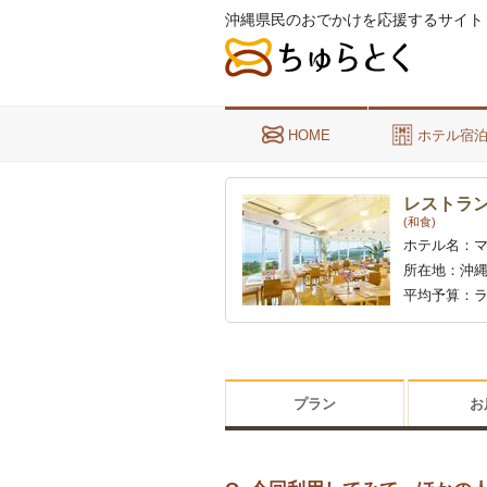
沖縄県民のおでかけを応援するサイト
HOME
ホテル宿
レストラ
(和食)
ホテル名：
所在地：
沖縄
平均予算：
ラ
プラン
お