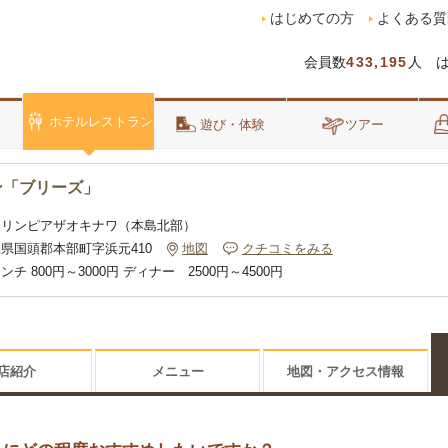
はじめての方
よくある質
会員数
433,195
人 
ホテルレストラン
泊
遊び・体験
ツアー
ン「ブリーズ」
マリンピアザオキナワ（本島北部）
県国頭郡本部町字浜元410
地図
クチコミをみる
ンチ 800円～3000円 ディナー 2500円～4500円
店紹介
メニュー
地図・アクセス情報