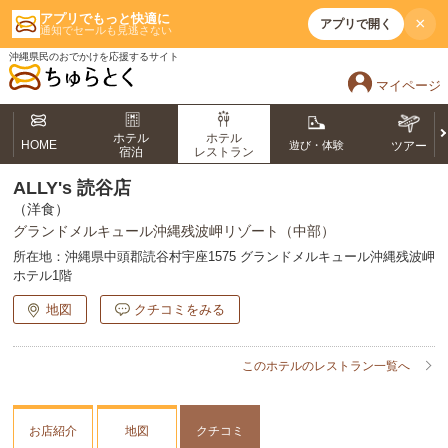
アプリでもっと快適に
×
アプリで開く
通知でセールも見逃さない
沖縄県民のおでかけを応援するサイト
マイページ
ホテル
ホテル
HOME
遊び・体験
ツアー
宿泊
レストラン
ALLY's 読谷店
（洋食）
グランドメルキュール沖縄残波岬リゾート（中部）
所在地：
沖縄県中頭郡読谷村宇座1575 グランドメルキュール沖縄残波岬
ホテル1階
地図
クチコミをみる
このホテルのレストラン一覧へ
お店紹介
地図
クチコミ