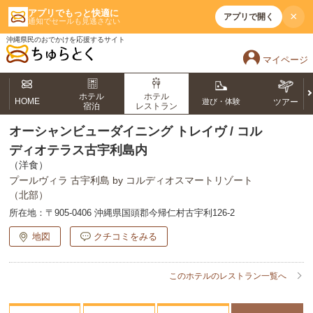
アプリでもっと快適に
×
アプリで開く
通知でセールも見逃さない
沖縄県民のおでかけを応援するサイト
マイページ
ホテル
ホテル
HOME
遊び・体験
ツアー
宿泊
レストラン
オーシャンビューダイニング トレイヴ / コル
ディオテラス古宇利島内
（洋食）
プールヴィラ 古宇利島 by コルディオスマートリゾート
（北部）
所在地：
〒905-0406 沖縄県国頭郡今帰仁村古宇利126-2
地図
クチコミをみる
このホテルのレストラン一覧へ