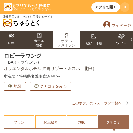
アプリでもっと快適に
×
アプリで開く
通知でセールも見逃さない
沖縄県民のおでかけを応援するサイト
マイページ
ホテル
ホテル
HOME
遊び・体験
ツアー
宿泊
レストラン
ロビーラウンジ
（BAR・ラウンジ）
オリエンタルホテル 沖縄リゾート＆スパ（北部）
所在地：
沖縄県名護市喜瀬1409-1
地図
クチコミをみる
このホテルのレストラン一覧へ
プラン
お店紹介
地図
クチコミ