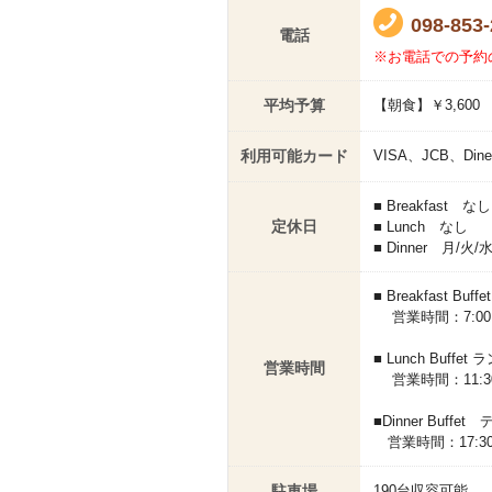
098-853-
電話
※お電話での予約
平均予算
【朝食】￥3,600
利用可能カード
VISA、JCB、Di
■ Breakfast なし
定休日
■ Lunch なし
■ Dinner 月/火/
■ Breakfast B
営業時間：7:00 ～ 1
■ Lunch Buff
営業時間
営業時間：11:30
■Dinner Buff
営業時間：17:30 ～
駐車場
190台収容可能