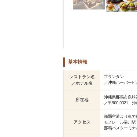
基本情報
レストラン名
プランタン
／沖縄ハーバービ
／ホテル名
沖縄県那覇市泉崎2-
所在地
／〒900-0021 
那覇空港より車で約
アクセス
モノレール壷川駅
那覇バスターミナ