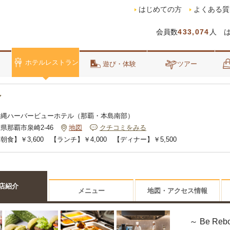
はじめての方
よくある質
会員数
433,074
人 
ホテルレストラン
泊
遊び・体験
ツアー
ン
沖縄ハーバービューホテル（那覇・本島南部）
県那覇市泉崎2-46
地図
クチコミをみる
朝食】￥3,600 【ランチ】￥4,000 【ディナー】￥5,500
店紹介
メニュー
地図・アクセス情報
～ Be Reb