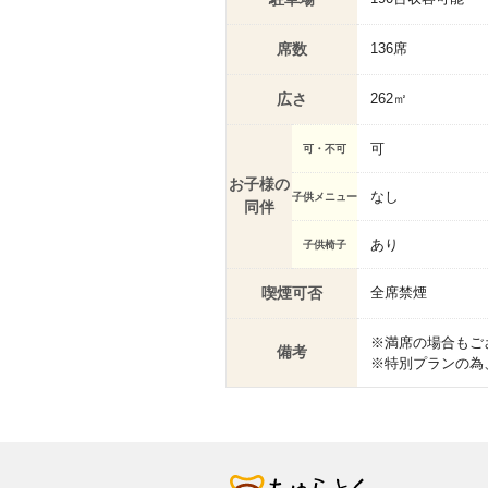
席数
136席
広さ
262㎡
可
可・不可
お子様の
なし
子供メニュー
同伴
あり
子供椅子
喫煙可否
全席禁煙
※満席の場合もご
備考
※特別プランの為