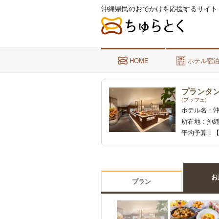
沖縄県民のおでかけを応援するサイト
HOME
ホテル宿
プランタ
(ブッフェ)
ホテル名：
所在地：
沖縄
平均予算：
【
お
プラン