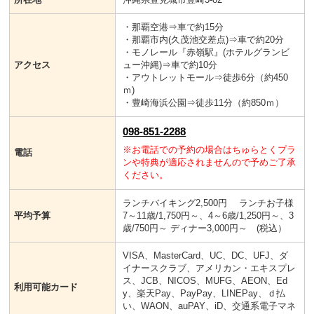
・那覇空港⇒車で約15分
・那覇市内(久茂池交差点)⇒車で約20分
・モノレール『赤嶺駅』(ホテルグランビ
アクセス
ュー沖縄)⇒車で約10分
・アウトレットモール⇒徒歩6分（約450
ｍ)
・豊崎海浜公園⇒徒歩11分（約850ｍ）
098-851-2288
※お電話での予約の場合はちゅらとくプラ
電話
ンや特典が適応されませんので予めご了承
ください。
ランチバイキング2,500円 ランチお子様
平均予算
7～11歳/1,750円～、4～6歳/1,250円～、3
歳/750円～ ディナー3,000円～ (税込）
VISA、MasterCard、UC、DC、UFJ、ダ
イナースクラブ、アメリカン・エキスプレ
ス、JCB、NICOS、MUFG、AEON、Ed
利用可能カード
y、楽天Pay、PayPay、LINEPay、ｄ払
い、WAON、auPAY、iD、交通系電子マネ