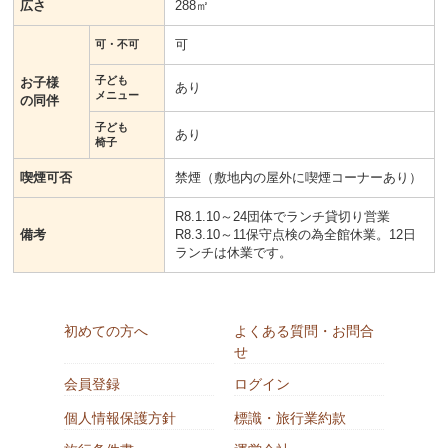
広さ
288㎡
可
可・不可
子ども
お子様
あり
メニュー
の同伴
子ども
あり
椅子
喫煙可否
禁煙（敷地内の屋外に喫煙コーナーあり）
R8.1.10～24団体でランチ貸切り営業
備考
R8.3.10～11保守点検の為全館休業。12日
ランチは休業です。
初めての方へ
よくある質問・お問合
せ
会員登録
ログイン
個人情報保護方針
標識・旅行業約款