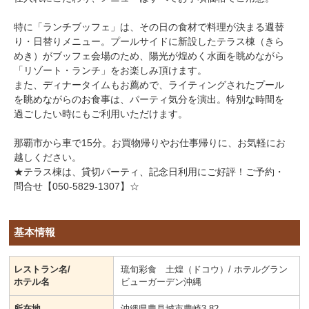
特に「ランチブッフェ」は、その日の食材で料理が決まる週替
り・日替りメニュー。プールサイドに新設したテラス棟（きら
めき）がブッフェ会場のため、陽光が煌めく水面を眺めながら
「リゾート・ランチ」をお楽しみ頂けます。
また、ディナータイムもお薦めで、ライティングされたプール
を眺めながらのお食事は、パーティ気分を演出。特別な時間を
過ごしたい時にもご利用いただけます。
那覇市から車で15分。お買物帰りやお仕事帰りに、お気軽にお
越しください。
★テラス棟は、貸切パーティ、記念日利用にご好評！ご予約・
問合せ【050-5829-1307】☆
基本情報
レストラン名/
琉旬彩食 土煌（ドコウ）/ ホテルグラン
ホテル名
ビューガーデン沖縄
所在地
沖縄県豊見城市豊崎3-82