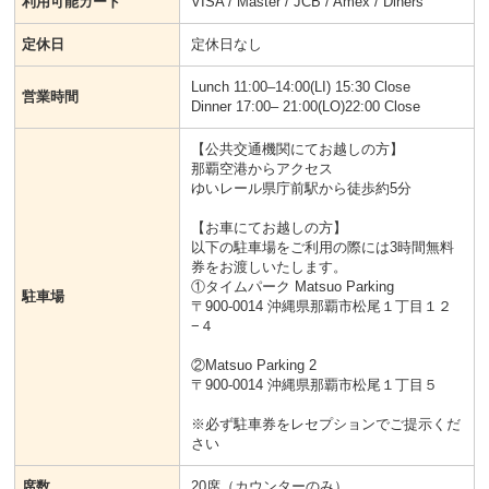
利用可能カード
VISA / Master / JCB / Amex / Diners
定休日
定休日なし
Lunch 11:00–14:00(LI) 15:30 Close
営業時間
Dinner 17:00– 21:00(LO)22:00 Close
【公共交通機関にてお越しの方】
那覇空港からアクセス
ゆいレール県庁前駅から徒歩約5分
【お車にてお越しの方】
以下の駐車場をご利用の際には3時間無料
券をお渡しいたします。
①タイムパーク Matsuo Parking
駐車場
〒900-0014 沖縄県那覇市松尾１丁目１２
−４
②Matsuo Parking 2
〒900-0014 沖縄県那覇市松尾１丁目５
※必ず駐車券をレセプションでご提示くだ
さい
席数
20席（カウンターのみ）