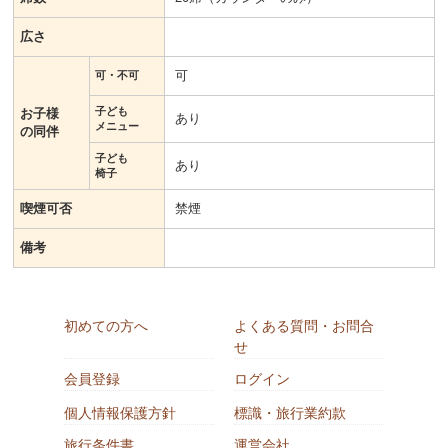
広さ
可
可・不可
子ども
お子様
あり
メニュー
の同伴
子ども
あり
椅子
喫煙可否
禁煙
備考
初めての方へ
よくある質問・お問合
せ
会員登録
ログイン
個人情報保護方針
標識・旅行業約款
旅行条件書
運営会社