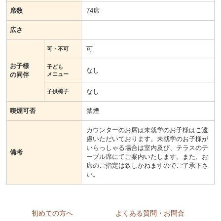
席数
74席
広さ
可
可・不可
お子様
子ども
なし
の同伴
メニュー
なし
子供椅子
喫煙可否
禁煙
カウンターのお席は未就学のお子様はご遠
慮いただいております。未就学のお子様が
いらっしゃる場合は室内及び、テラスのテ
備考
ーブル席にてご案内いたします。また、お
席のご指定は致しかねますのでご了承下さ
い。
初めての方へ
よくある質問・お問合