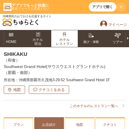
アプリでもっと快適に
×
アプリで開く
通知でセールも見逃さない
沖縄県民のおでかけを応援するサイト
マイページ
ホテル
ホテル
HOME
遊び・体験
ツアー
宿泊
レストラン
SHIKAKU
（和食）
Southwest Grand Hotel(サウスウエストグランドホテル)
（那覇・南部）
所在地：
沖縄県那覇市久茂地3-29-52 Southwest Grand Hotel 1F
地図
クチコミをみる
このホテルのレストラン一覧へ
プラン
お店紹介
地図
クチコミ