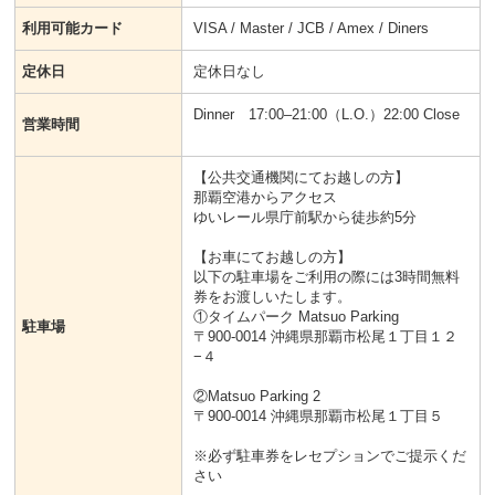
利用可能カード
VISA / Master / JCB / Amex / Diners
定休日
定休日なし
Dinner 17:00–21:00（L.O.）22:00 Close
営業時間
【公共交通機関にてお越しの方】
那覇空港からアクセス
ゆいレール県庁前駅から徒歩約5分
【お車にてお越しの方】
以下の駐車場をご利用の際には3時間無料
券をお渡しいたします。
①タイムパーク Matsuo Parking
駐車場
〒900-0014 沖縄県那覇市松尾１丁目１２
−４
②Matsuo Parking 2
〒900-0014 沖縄県那覇市松尾１丁目５
※必ず駐車券をレセプションでご提示くだ
さい