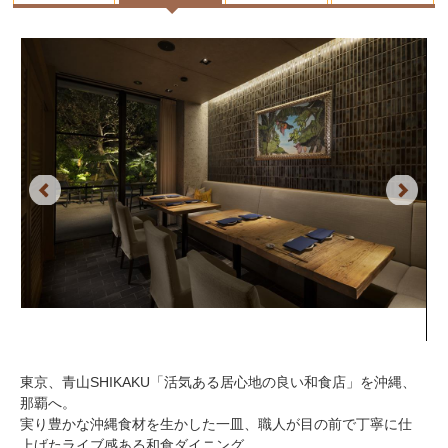
Previous
Next
東京、青山SHIKAKU「活気ある居心地の良い和食店」を沖縄、
那覇へ。
実り豊かな沖縄食材を生かした一皿、職人が目の前で丁寧に仕
上げたライブ感ある和食ダイニング。