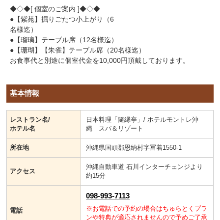
◆◇◆[ 個室のご案内 ]◆◇◆
●【紫苑】掘りごたつ小上がり（6
名様迄）
●【瑠璃】テーブル席（12名様迄）
●【珊瑚】【朱雀】テーブル席（20名様迄）
お食事代と別途に個室代金を10,000円頂戴しております。
基本情報
レストラン名/
日本料理「隨縁亭」/ ホテルモントレ沖
ホテル名
縄 スパ＆リゾート
所在地
沖縄県国頭郡恩納村字冨着1550-1
沖縄自動車道 石川インターチェンジより
アクセス
約15分
098-993-7113
※お電話での予約の場合はちゅらとくプラ
電話
ンや特典が適応されませんので予めご了承