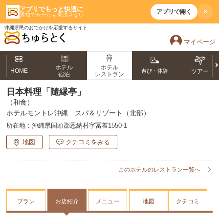
アプリでもっと快適に
×
アプリで開く
通知でセールも見逃さない
沖縄県民のおでかけを応援するサイト
マイページ
ホテル
ホテル
HOME
遊び・体験
ツアー
宿泊
レストラン
日本料理「隨縁亭」
（和食）
ホテルモントレ沖縄 スパ＆リゾート（北部）
所在地：
沖縄県国頭郡恩納村字冨着1550-1
地図
クチコミをみる
このホテルのレストラン一覧へ
プラン
お店紹介
メニュー
地図
クチコミ