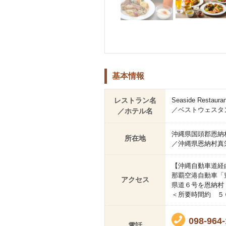
基本情報
レストラン名
Seaside Restauran
／ベストウェスタ
／ホテル名
沖縄県国頭郡恩納村
所在地
／沖縄県恩納村真栄
【沖縄自動車道経
那覇空港自動車「
アクセス
県道６号を恩納村
＜所要時間約 ５
098-964-
電話