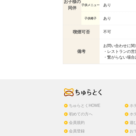
お子様の
あり
子供メニュー
同伴
あり
子供椅子
喫煙可否
不可
お問い合わせに関
備考
・レストランの営
・繋がらない場合は宿
ちゅらとくHOME
ホ
初めての方へ
ホ
会員規約
遊
会員登録
お