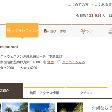
はじめての方
よくある質
会員数
433,016
人 
ホテルレストラン
泊
遊び・体験
ツアー
estaurant
ベストウェスタン沖縄恩納ビーチ（本島北部）
県国頭郡恩納村真栄田1888
地図
クチコミをみる
食￥2000 夕食￥4200
店紹介
地図・アクセス情報
クチコミ
朝食ブッフェ
沖縄なら