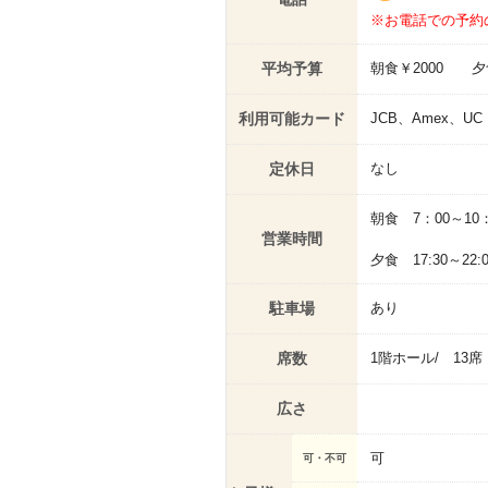
※お電話での予約
平均予算
朝食￥2000 夕食
利用可能カード
JCB、Amex、UC
定休日
なし
朝食 7：00～10
営業時間
夕食 17:30～22
駐車場
あり
席数
1階ホール/ 13席
広さ
可
可・不可