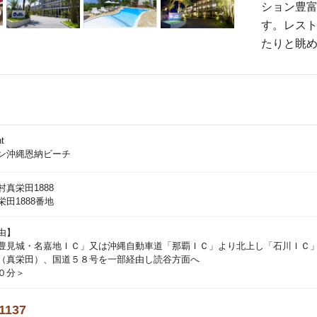
ション豊
す。レス
たりと眺
t
ン沖縄恩納ビーチ
真栄田1888
田1888番地
由】
豊見城・名嘉地ＩＣ」又は沖縄自動車道「那覇ＩＣ」より北上し「石川ＩＣ
（真栄田）、国道５８号を一部経由し読谷方面へ
０分＞
1137