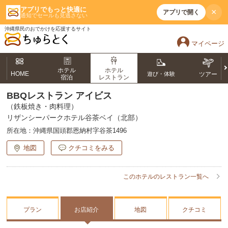
アプリでもっと快適に
×
アプリで開く
通知でセールも見逃さない
沖縄県民のおでかけを応援するサイト
マイページ
ホテル
ホテル
HOME
遊び・体験
ツアー
宿泊
レストラン
BBQレストラン アイビス
（鉄板焼き・肉料理）
リザンシーパークホテル谷茶ベイ（北部）
所在地：
沖縄県国頭郡恩納村字谷茶1496
地図
クチコミをみる
このホテルのレストラン一覧へ
プラン
お店紹介
地図
クチコミ