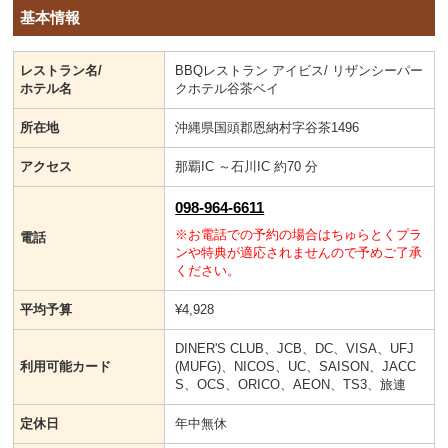
基本情報
レストラン名/
BBQレストラン アイビス/ リザンシーパー
ホテル名
クホテル谷茶ベイ
所在地
沖縄県国頭郡恩納村字谷茶1496
アクセス
那覇IC ～石川IC 約70 分
098-964-6611
※お電話での予約の場合はちゅらとくプラ
電話
ンや特典が適応されませんので予めご了承
ください。
平均予算
¥4,928
DINER'S CLUB、JCB、DC、VISA、UFJ
利用可能カード
(MUFG)、NICOS、UC、SAISON、JACC
S、OCS、ORICO、AEON、TS3、旅連
定休日
年中無休