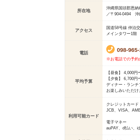
沖縄県国頭郡恩納村
所在地
／〒904-0494
国道58号線 仲
アクセス
メインタワー1階
098-965
電話
※お電話での予約
【昼食】 4,000円
【夕食】 6,700円
平均予算
ディナー・ランチ
お楽しみいただけ
クレジットカード
JCB、VISA、AM
利用可能カード
電子マネー
auPAY、d払い、ゆう