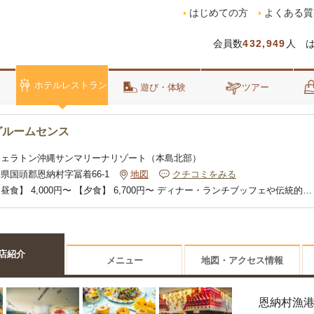
はじめての方
よくある質
会員数
432,949
人 
ホテルレストラン
泊
遊び・体験
ツアー
グルームセンス
シェラトン沖縄サンマリーナリゾート（本島北部）
県国頭郡恩納村字冨着66-1
地図
クチコミをみる
昼食】 4,000円〜 【夕食】 6,700円〜 ディナー・ランチブッフェや伝統的な
独創性あふれるインターナショナルなお料理を、素晴らしいオーシャンビュー
しみいただけます。
店紹介
メニュー
地図・アクセス情報
ャンフロントの開放的な店内
恩納村漁