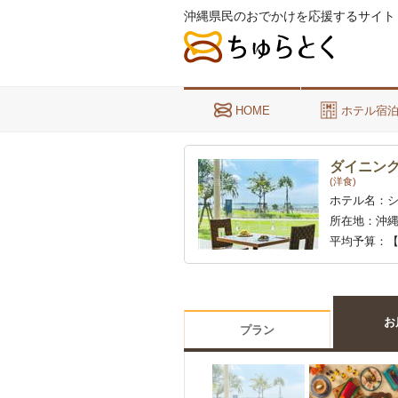
沖縄県民のおでかけを応援するサイト
HOME
ホテル宿
ダイニン
(洋食)
ホテル名：
所在地：
沖縄
平均予算：
【
沖縄料理、
と共にお楽
お
プラン
オーシ