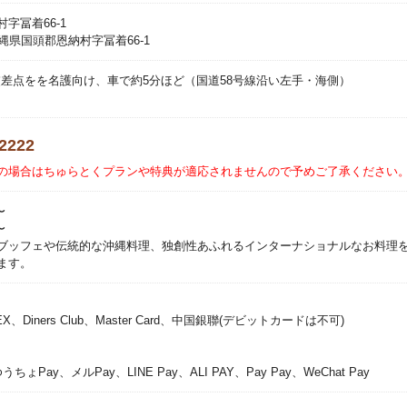
字冨着66-1
 沖縄県国頭郡恩納村字冨着66-1
泊交差点をを名護向け、車で約5分ほど（国道58号線沿い左手・海側）
-2222
の場合はちゅらとくプランや特典が適応されませんので予めご了承ください
〜
〜
ブッフェや伝統的な沖縄料理、独創性あふれるインターナショナルなお料理
ます。
EX、Diners Club、Master Card、中国銀聯(デビットカードは不可)
ちょPay、メルPay、LINE Pay、ALI PAY、Pay Pay、WeChat Pay