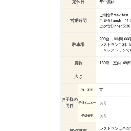
定休日
年中無休
ご朝食Break fast 7
営業時間
ご昼食Lunch 11:30
ご夕食Dinner 5:30 
200台（1時間 60
駐車場
レストランご利用
（※レストランで
席数
160席（室内148
広さ
可
可・不可
お子様の
あり
子供メニュー
同伴
あり
子供椅子
レストランは全席