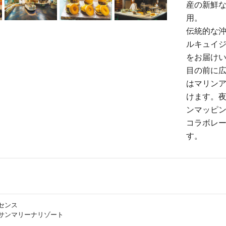
産の新鮮
用。
伝統的な
ルキュイ
をお届け
目の前に
はマリン
けます。夜
ンマッピ
コラボレ
す。
センス
サンマリーナリゾート