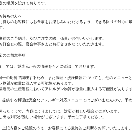
定の場所を設けております。
お持ちの方へ
お持ちのお客様にもお食事をお楽しみいただけるよう、できる限りの対応に
す。
事前のご予約時、及びご注文の際、係員がお伺いいたします。
お打合せの際、宴会幹事さまとお打合せさせていただきます。
応のご留意事項
きましては、製造元からの情報をもとに確認しております。
と同一の厨房で調理するため、また調理・洗浄機器についても、他のメニュー
ン物質が微量に混入する可能性があります。
製造元の生産過程においてアレルゲン物質が微量に混入する可能性がありま
り、提供する料理は完全なアレルギー対応メニューではございませんので、予
伺ったうえで、内容によりましては、対応が難しい場合がございます。
し出も対応が難しい場合がございます。予めご了承ください。
て、上記内容をご確認のうえ、お客様による最終的ご判断をお願いいたします