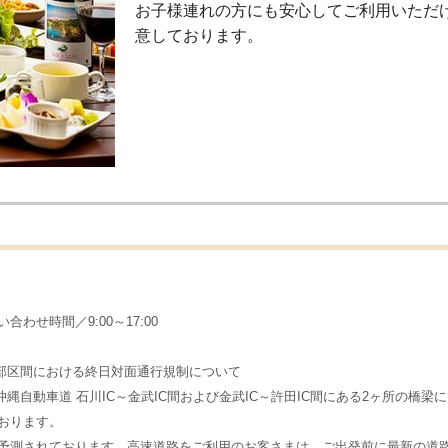
お子様連れの方にも安心してご利用いただ
意しております。
わせ時間／9:00～17:00
動車道 一部区間における終日対面通行規制について
の期間、E58沖縄自動車道 石川IC～金武IC間および金武IC～許田IC間にある2ヶ所
おります。
予測されております。高速道路をご利用のお客さまは、ご出発前に最新の道