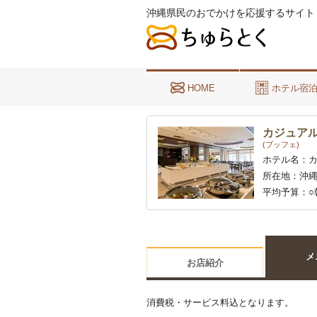
沖縄県民のおでかけを応援するサイト
HOME
ホテル宿
カジュア
(ブッフェ)
ホテル名：
所在地：
沖縄
平均予算：
○
は無料 ○ディ
同伴の未就
メ
お店紹介
消費税・サービス料込となります。