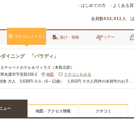
はじめての方
よくある質
会員数
433,011
人 
ホテルレストラン
泊
遊び・体験
ツアー
ルダイニング 「パラディ」
カヌチャベイホテル＆ヴィラズ（本島北部）
県名護市字安部156-2
地図
クチコミをみる
朝食 大人 3,630円 小人（6～12歳） 1,815円 ※大人同伴の未就学のお子様
ナー 大人 6,050円 小人（6～12歳） / シニア(70歳以上) 3,025円 ※大人
学のお子様は無料
ニュー
地図・アクセス情報
クチコミ