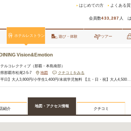
はじめての方
よくある質
会員数
433,287
人 
ホテルレストラン
泊
遊び・体験
ツアー
ALL DAY DINING Vision&Emotion
ホテルコレクティブ（那覇・本島南部）
県那覇市松尾2-5-7
地図
クチコミをみる
平日】大人3,800円/小学生1,400円/未就学児無料 【土・日・祝】大人4,500円
0円/4-6歳500円/3歳以下無料
地図・アクセス情報
店紹介
クチコミ