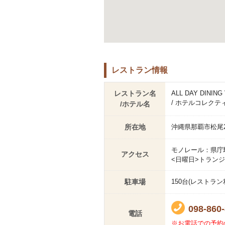
レストラン情報
レストラン名
ALL DAY DINING 
/ ホテルコレクテ
/ホテル名
所在地
沖縄県那覇市松尾2-
モノレール：県庁
アクセス
<日曜日>トランジットマ
駐車場
150台(レスト
098-860
電話
※お電話での予約