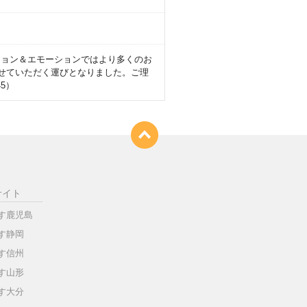
の度、ヴィジョン＆エモーションではより多くのお
させていただく運びとなりました。ご理
5）
サイト
す鹿児島
す静岡
す信州
す山形
す大分