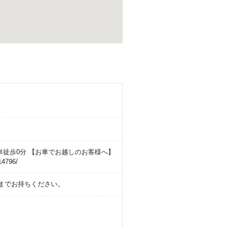
車徒歩0分 【お車でお越しのお客様へ】
4796/
ンまでお持ちください。
。