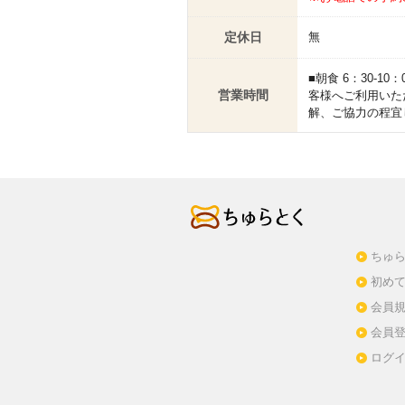
定休日
無
■朝食 6：30-1
営業時間
客様へご利用いた
解、ご協力の程宜し
ちゅら
初め
会員
会員
ログ