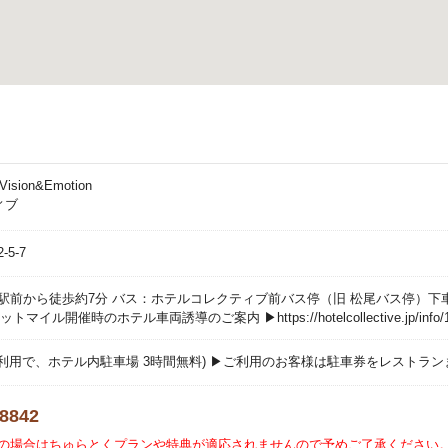
Vision&Emotion
ィブ
5-7
駅前から徒歩約7分 バス：ホテルコレクティブ前バス停（旧 松尾バス停）下
イル開催時のホテル車両誘導のご案内 ▶https://hotelcollective.jp/info/1
ラン利用で、ホテル内駐車場 3時間無料) ▶ご利用のお客様は駐車券をレストラ
-8842
の場合はちゅらとくプランや特典が適応されませんので予めご了承ください