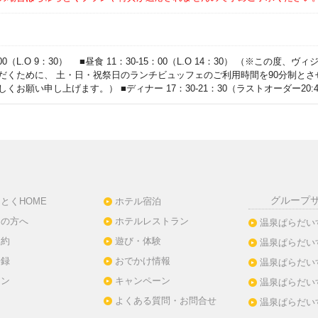
0：00（L.O 9：30） ■昼食 11：30-15：00（L.O 14：30） （※こ
だくために、 土・日・祝祭日のランチビュッフェのご利用時間を90分制と
くお願い申し上げます。） ■ディナー 17：30-21：30（ラストオーダー20:4
グループ
とくHOME
ホテル宿泊
ての方へ
ホテルレストラン
温泉ぱらだい
規約
遊び・体験
温泉ぱらだい
登録
おでかけ情報
温泉ぱらだい
イン
キャンペーン
温泉ぱらだい
よくある質問・お問合せ
温泉ぱらだい