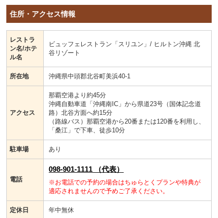
住所・アクセス情報
レストラ
ビュッフェレストラン「スリユン」/ ヒルトン沖縄 北
ン名/ホテ
谷リゾート
ル名
所在地
沖縄県中頭郡北谷町美浜40-1
那覇空港より約45分
沖縄自動車道「沖縄南IC」から県道23号（国体記念道
アクセス
路）北谷方面へ約15分
（路線バス）那覇空港から20番または120番を利用し、
「桑江」で下車、徒歩10分
駐車場
あり
098-901-1111 （代表）
電話
※お電話での予約の場合はちゅらとくプランや特典が
適応されませんので予めご了承ください。
定休日
年中無休