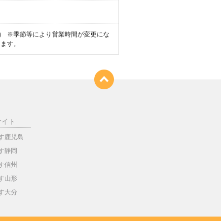
：30） ※季節等により営業時間が変更にな
ります。
サイト
す鹿児島
す静岡
す信州
す山形
す大分