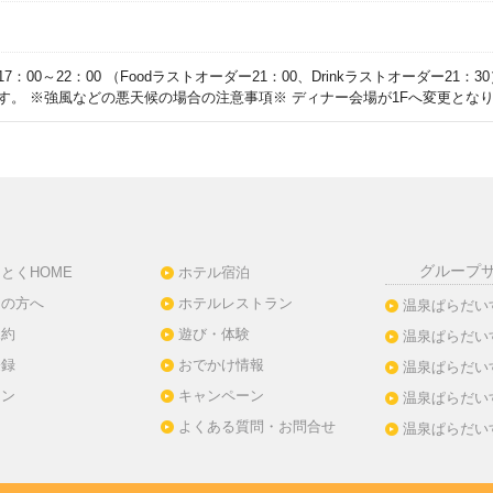
：00～22：00 （Foodラストオーダー21：00、Drinkラストオーダー21
す。 ※強風などの悪天候の場合の注意事項※ ディナー会場が1Fへ変更とな
グループ
とくHOME
ホテル宿泊
ての方へ
ホテルレストラン
温泉ぱらだい
規約
遊び・体験
温泉ぱらだい
登録
おでかけ情報
温泉ぱらだい
イン
キャンペーン
温泉ぱらだい
よくある質問・お問合せ
温泉ぱらだい