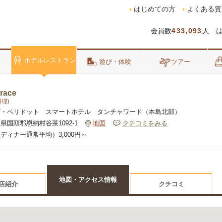
はじめての方
よくある質
会員数
433,093
人 
ホテルレストラン
泊
遊び・体験
ツアー
race
理)
ザ・ペリドット スマートホテル タンチャワード（本島北部）
県国頭郡恩納村谷茶1092-1
地図
クチコミをみる
ディナー通常平均）3,000円～
地図・アクセス情報
店紹介
クチコミ