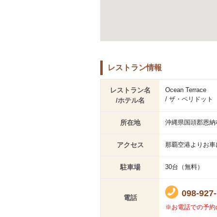
レストラン情報
レストラン名
Ocean Terrace
/ ザ・ペリドッ
/ホテル名
所在地
沖縄県国頭郡恩納村
アクセス
那覇空港よりお車に
駐車場
30台（無料）
098-927
電話
※お電話での予約