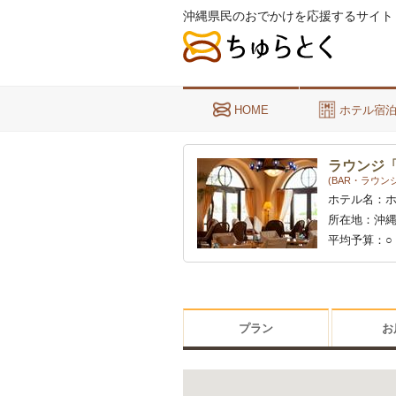
沖縄県民のおでかけを応援するサイト
HOME
ホテル宿
ラウンジ
(BAR・ラウンジ
ホテル名：
所在地：
沖縄
平均予算：
○
～、○アルコ
プラン
お