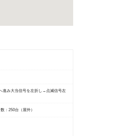
面へ進み大当信号を左折し→点滅信号左
台数：250台（屋外）
。