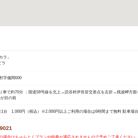
カラ」
ビラ
字儀間600
より車で約70分 ：国道58号線を北上→読谷村伊良皆交差点を左折→残波岬方
チが目の前
1台 1,000円（税込）※2,000円以上ご利用の場合は6時間まで無料 駐車場
-9021
の場合はちゅらとくプランや特典が適応されませんので予めご了承ください