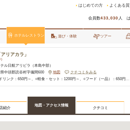
はじめての方
よくある質
会員数
433,030
人 
ホテルレストラン
泊
遊び・体験
ツアー
「アリアカラ」
)
ホテル日航アリビラ（本島中部）
県中頭郡読谷村字儀間600
地図
クチコミをみる
ドリンク：650円～、○軽食・セット：1200円～、○フード（一品）：650円
ール：850円～
地図・アクセス情報
店紹介
クチコミ