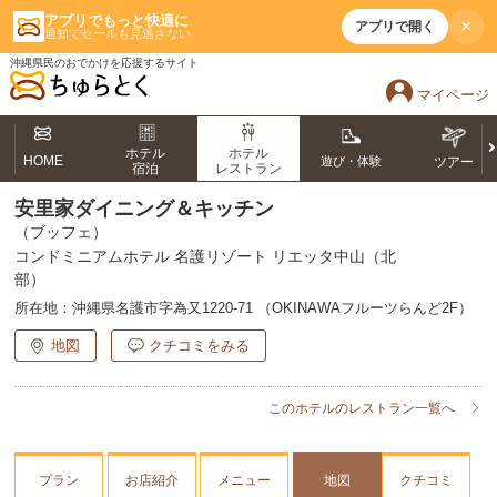
アプリでもっと快適に
×
アプリで開く
通知でセールも見逃さない
沖縄県民のおでかけを応援するサイト
マイページ
ホテル
ホテル
HOME
遊び・体験
ツアー
宿泊
レストラン
安里家ダイニング＆キッチン
（ブッフェ）
コンドミニアムホテル 名護リゾート リエッタ中山（北
部）
所在地：
沖縄県名護市字為又1220-71 （OKINAWAフルーツらんど2F）
地図
クチコミをみる
このホテルのレストラン一覧へ
プラン
お店紹介
メニュー
地図
クチコミ