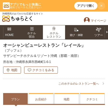
アプリでもっと快適に
×
アプリで開く
通知でセールも見逃さない
沖縄県民のおでかけを応援するサイト
マイページ
ホテル
ホテル
HOME
遊び・体験
ツアー
宿泊
レストラン
オーシャンビューレストラン「レイール」
（ブッフェ）
サザンビーチホテル＆リゾート沖縄（那覇・南部）
所在地：
沖縄県糸満市西崎町1-6-1
地図
クチコミをみる
このホテルのレストラン一覧へ
プラン
お店紹介
地図
クチコミ