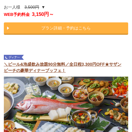
お一人様
3,500円
▼
3,150円～
WEB予約料金
プラン詳細・予約はこちら
＼ビール&泡盛飲み放題90分無料／全日程3,300円OFF★サザン
ビーチの豪華ディナーブッフェ！