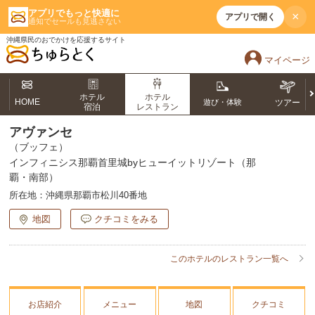
アプリでもっと快適に
×
アプリで開く
通知でセールも見逃さない
沖縄県民のおでかけを応援するサイト
マイページ
ホテル
ホテル
HOME
遊び・体験
ツアー
宿泊
レストラン
アヴァンセ
（ブッフェ）
インフィニシス那覇首里城byヒューイットリゾート（那
覇・南部）
所在地：
沖縄県那覇市松川40番地
地図
クチコミをみる
このホテルのレストラン一覧へ
お店紹介
メニュー
地図
クチコミ