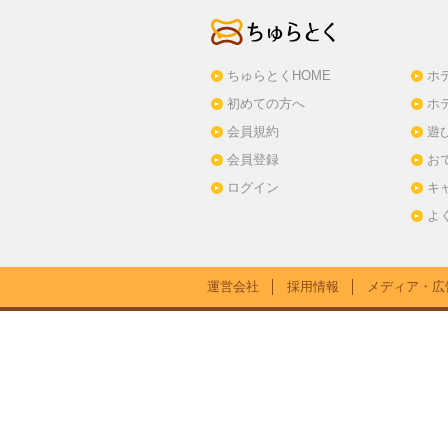
ちゅらとくHOME
ホ
初めての方へ
ホ
会員規約
遊
会員登録
お
ログイン
キ
よ
運営会社
│
採用情報
│
メディア・広