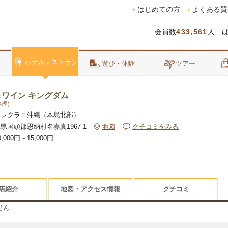
はじめての方
よくある質
会員数
433,561
人 
ホテルレストラン
泊
遊び・体験
ツアー
ワイン キングダム
理)
ハレクラニ沖縄（本島北部）
県国頭郡恩納村名嘉真1967-1
地図
クチコミをみる
0,000円～15,000円
店紹介
地図・アクセス情報
クチコミ
せん