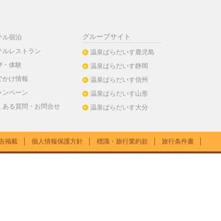
グループサイト
テル宿泊
テルレストラン
温泉ぱらだいす鹿児島
び・体験
温泉ぱらだいす静岡
でかけ情報
温泉ぱらだいす信州
ャンペーン
温泉ぱらだいす山形
くある質問・お問合せ
温泉ぱらだいす大分
告掲載
│
個人情報保護方針
│
標識・旅行業約款
│
旅行条件書
│