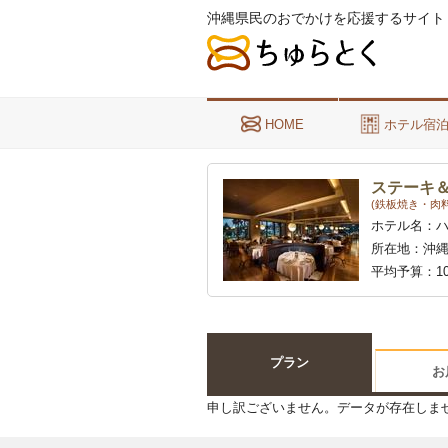
沖縄県民のおでかけを応援するサイト
HOME
ホテル宿
ステーキ＆
(鉄板焼き・肉料
ホテル名：
所在地：
沖縄
平均予算：
1
プラン
お
申し訳ございません。データが存在しま