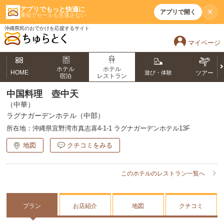
アプリでもっと快適に
×
アプリで開く
通知でセールも見逃さない
沖縄県民のおでかけを応援するサイト
マイページ
ホテル
ホテル
HOME
遊び・体験
ツアー
宿泊
レストラン
中国料理 壺中天
（中華）
ラグナガーデンホテル（中部）
所在地：
沖縄県宜野湾市真志喜4-1-1 ラグナガーデンホテル13F
地図
クチコミをみる
このホテルのレストラン一覧へ
プラン
お店紹介
地図
クチコミ