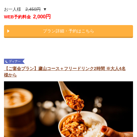
お一人様
2,450円
▼
2,000円
WEB予約料金
プラン詳細・予約はこちら
【ご宴会プラン】廬山コース＋フリードリンク2時間 ※大人4名
様から