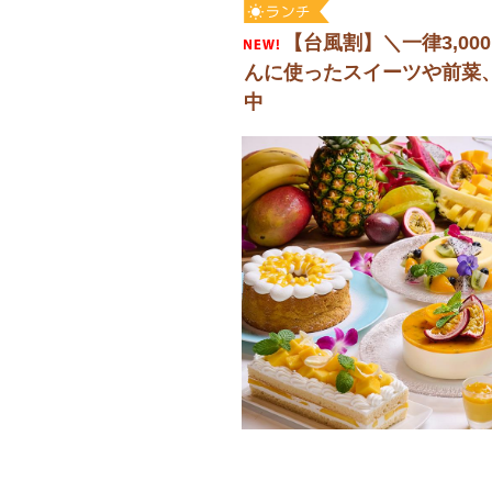
【台風割】＼一律3,0
んに使ったスイーツや前菜、
中