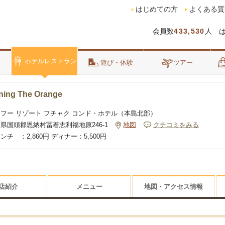
はじめての方
よくある質
会員数
433,530
人 
ホテルレストラン
泊
遊び・体験
ツアー
ning The Orange
フー リゾート フチャク コンド・ホテル（本島北部）
県国頭郡恩納村冨着志利福地原246-1
地図
クチコミをみる
ンチ ：2,860円 ディナー：5,500円
店紹介
メニュー
地図・アクセス情報