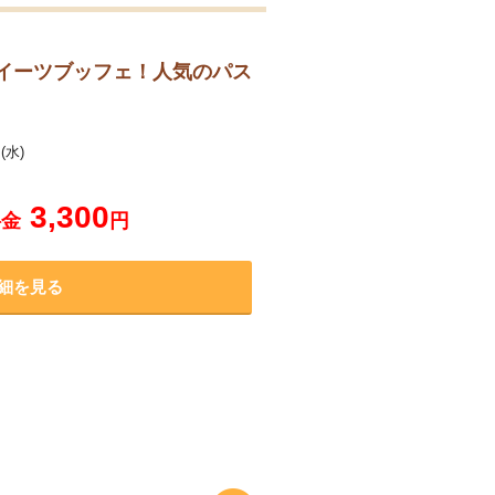
ルスイーツブッフェ！人気のパス
(水)
3,300
料金
円
細を見る