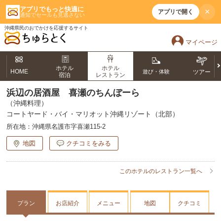
アプリでもっと快適に
×
アプリで開く
通知でセールも見逃さない
沖縄県民のおでかけを応援するサイト
マイページ
ホテル
ホテル
HOME
遊び・体験
ツアー
宿泊
レストラン
浜辺の居酒屋 喜瀬のちんぼーら
（沖縄料理）
コートヤード・バイ・マリオット沖縄リゾート（北部）
所在地：
沖縄県名護市字喜瀬115-2
地図
クチコミをみる
このホテルのレストラン一覧へ
プラン
お店紹介
メニュー
地図
クチコミ