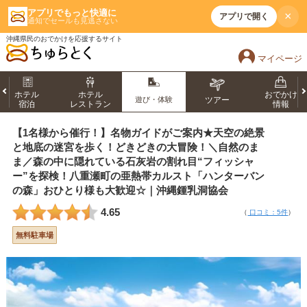
アプリでもっと快適に
×
アプリで開く
通知でセールも見逃さない
沖縄県民のおでかけを応援するサイト
マイページ
ホテル
ホテル
おでかけ
遊び・体験
ツアー
宿泊
レストラン
情報
【1名様から催行！】名物ガイドがご案内★天空の絶景
と地底の迷宮を歩く！どきどきの大冒険！＼自然のま
ま／森の中に隠れている石灰岩の割れ目“フィッシャ
ー”を探検！八重瀬町の亜熱帯カルスト「ハンターバン
の森」おひとり様も大歓迎☆｜沖縄鍾乳洞協会
4.65
（
口コミ：5件
）
無料駐車場