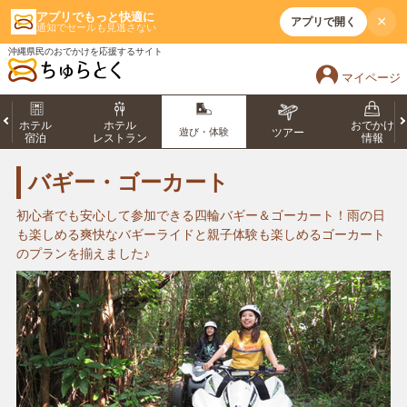
アプリでもっと快適に
×
アプリで開く
通知でセールも見逃さない
沖縄県民のおでかけを応援するサイト
マイページ
ホテル
ホテル
おでかけ
遊び・体験
ツアー
宿泊
レストラン
情報
バギー・ゴーカート
初心者でも安心して参加できる四輪バギー＆ゴーカート！雨の日
も楽しめる爽快なバギーライドと親子体験も楽しめるゴーカート
のプランを揃えました♪