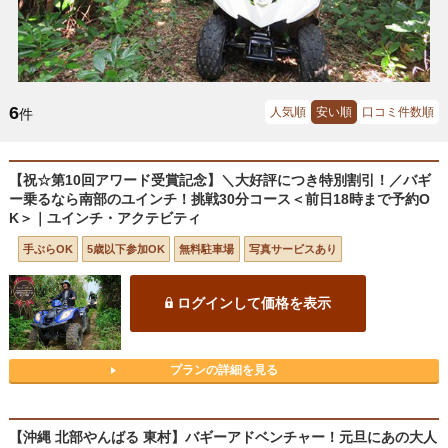
6
人気順
安い順
口コミ件数順
件
【祝☆第10回アワード受賞記念】＼大好評につき特別割引！／バギ
ー乗るなら南部のユインチ！挑戦30分コース＜前日18時まで予約O
K＞｜ユインチ・アクテビティ
手ぶらOK
5歳以下参加OK
無料駐車場
写真サービスあり
ログインして価格を表示
プランの詳細を見る
【沖縄 北部やんばる 東村】バギーアドベンチャー！元旦にあの大人