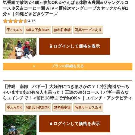
気番組で放送☆4歳～参加OK☆やんばる体験★農園&ジャングルコ
ース＠又吉コーヒー園 ATV＜慶佐次マングローブカヤックから約1
分＞｜沖縄どきどきツアーズ
4.75
手ぶらOK
5歳以下参加OK
無料駐車場
写真サービスあり
ログインして価格を表示
プランの詳細を見る
【沖縄 南部 バギー】大好評につきまさかの？！特別割引やっち
ゃいます!!あの有名人も乗った！王道の60分コース！バギー乗るな
らユインチで！＜前日18時まで予約OK＞｜ユインチ・アクテビティ
手ぶらOK
5歳以下参加OK
無料駐車場
写真サービスあり
ログインして価格を表示