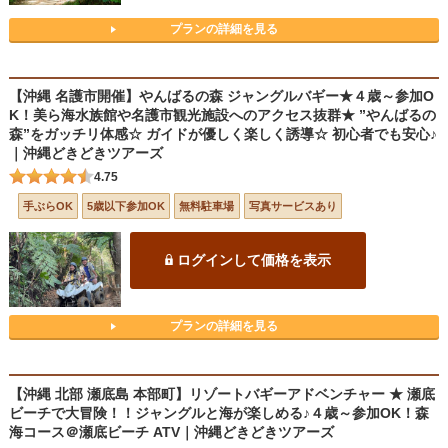
プランの詳細を見る
【沖縄 名護市開催】やんばるの森 ジャングルバギー★４歳～参加O
K！美ら海水族館や名護市観光施設へのアクセス抜群★ ”やんばるの
森”をガッチリ体感☆ ガイドが優しく楽しく誘導☆ 初心者でも安心♪
｜沖縄どきどきツアーズ
4.75
手ぶらOK
5歳以下参加OK
無料駐車場
写真サービスあり
ログインして価格を表示
プランの詳細を見る
【沖縄 北部 瀬底島 本部町】リゾートバギーアドベンチャー ★ 瀬底
ビーチで大冒険！！ジャングルと海が楽しめる♪４歳～参加OK！森
海コース＠瀬底ビーチ ATV｜沖縄どきどきツアーズ