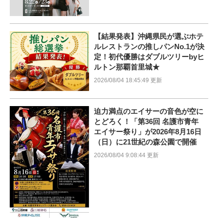
【結果発表】沖縄県民が選ぶホテ
ルレストランの推しパンNo.1が決
定！初代優勝はダブルツリーbyヒ
ルトン那覇首里城★
2026/08/04 18:45:49 更新
迫力満点のエイサーの音色が空に
とどろく！「第36回 名護市青年
エイサー祭り」が2026年8月16日
（日）に21世紀の森公園で開催
2026/08/04 9:08:44 更新