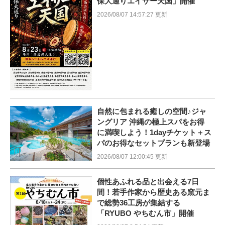
保大通りエイサー天国」開催
2026/08/07 14:57:27 更新
自然に包まれる癒しの空間♪ジャ
ングリア 沖縄の極上スパをお得
に満喫しよう！1dayチケット＋ス
パのお得なセットプランも新登場
2026/08/07 12:00:45 更新
個性あふれる品と出会える7日
間！若手作家から歴史ある窯元ま
で総勢36工房が集結する
「RYUBO やちむん市」開催