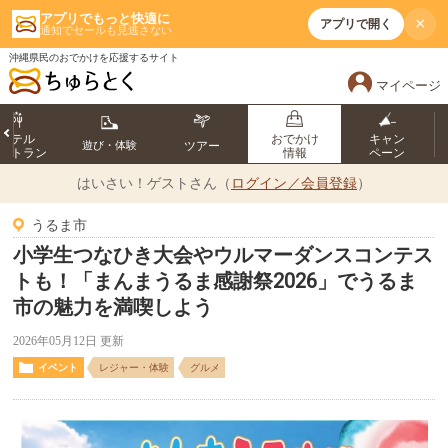
アプリでもっと快適に
×
アプリで開く
通知でセールも見逃さない
沖縄県民のおでかけを応援するサイト
マイページ
ホテル
おでかけ
キャン
遊び・体験
ツアー
ストラン
情報
ペーン
はいさい！
ゲストさん（
ログイン／会員登録
）
うるま市
小学生つなひき大会やウルマーダンスコンテス
トも！「まんまうるま感謝祭2026」でうるま
市の魅力を満喫しよう
2026年05月12日 更新
イベント
レジャー・体験
グルメ