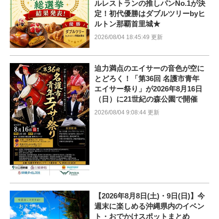
ルレストランの推しパンNo.1が決
定！初代優勝はダブルツリーbyヒ
ルトン那覇首里城★
2026/08/04 18:45:49 更新
迫力満点のエイサーの音色が空に
とどろく！「第36回 名護市青年
エイサー祭り」が2026年8月16日
（日）に21世紀の森公園で開催
2026/08/04 9:08:44 更新
【2026年8月8日(土)・9日(日)】今
週末に楽しめる沖縄県内のイベン
ト・おでかけスポットまとめ