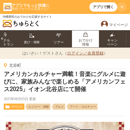
アプリでもっと快適に
×
アプリで開く
通知でセールも見逃さない
沖縄県民のおでかけを応援するサイト
マイページ
ホテル
おでかけ
キャン
遊び・体験
ツアー
ストラン
情報
ペーン
はいさい！
ゲストさん（
ログイン／会員登録
）
北谷町
アメリカンカルチャー満載！音楽にグルメに遊
びに、家族みんなで楽しめる「アメリカンフェ
ス2025」イオン北谷店にて開催
2025年08月05日 更新
イベント
レジャー・体験
グルメ
アート・カルチャー