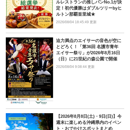
ルレストランの推しパンNo.1が決
定！初代優勝はダブルツリーbyヒ
ルトン那覇首里城★
2026/08/04 18:45:49 更新
迫力満点のエイサーの音色が空に
とどろく！「第36回 名護市青年
エイサー祭り」が2026年8月16日
（日）に21世紀の森公園で開催
2026/08/04 9:08:44 更新
【2026年8月8日(土)・9日(日)】今
週末に楽しめる沖縄県内のイベン
ト・おでかけスポットまとめ