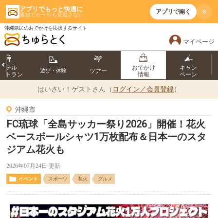
アプリでもっと快適に
×
アプリで開く
通知でセールも見逃さない
沖縄県民のおでかけを応援するサイト
マイページ
ホテル
おでかけ
キャン
遊び・体験
ツアー
ストラン
情報
ペーン
はいさい！
ゲストさん（
ログイン／会員登録
）
沖縄市
FC琉球「全島サッカー祭り2026」開催！花火
ベースボールシャツ1万枚配布＆日本一のスタ
ジアム花火も
2026年07月24日 更新
イベント
スポーツ
花火
グルメ