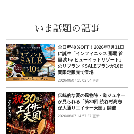
いま話題の記事
全日程40％OFF！2026年7月31日
に誕生「インフィニシス 那覇 首
里城 by ヒューイットリゾート」
のリブランドSALEプランが10日
間限定販売で登場
2026/08/07 15:02:54 更新
伝統的な夏の風物詩・道ジュネー
が見られる「第30回 読谷村高志
保大通りエイサー天国」開催
2026/08/07 14:57:27 更新