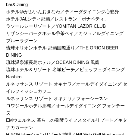
bar&Dining
ホテルゆがふいんおきなわ／ティーダダイニング心彩身
ホテルJALシティ那覇／レストラン「ボナペティ」
ラソールシーリゾート／YOMITAN LAZOR CLUB
リザンシーパークホテル谷茶ベイ／カジュアルダイニング
ブルーラグーン
琉球オリオンホテル 那覇国際通り／THE ORION BEER
DINING
琉球温泉瀬長島ホテル／OCEAN DINING 風庭
琉球ホテル＆リゾート 名城ビーチ／ビュッフェダイニング
Nashiro
ルネッサンス リゾート オキナワ／オールデイダイニング セ
イルフィッシュカフェ
ルネッサンス リゾート オキナワ／フォーシーズン
ロワジールホテル那覇／オールデイダイニング フォンテー
ヌ
EMウェルネス 暮らしの発酵ライフスタイルリゾート／キタ
ナカガーデン
HIYORIオーシャンリゾート沖縄／Hill Side Grill Restaurant