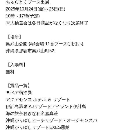
ちゅらとくブース出展
2025年10月24日(金)～26日(日)
10時～17時(予定)
※大抽選会は各日商品がなくなり次第終了
【場所】
奥武山公園 第4会場 11番ブース(川沿い)
沖縄県那覇市奥武山町52
【入場料】
無料
【賞品一覧】
▼ペア宿泊券
アクアセンス ホテル ＆ リゾート
伊計島温泉 AJリゾートアイランド伊計島
海の旅亭おきなわ名嘉真荘
沖縄かりゆしビーチリゾート・オーシャンスパ
沖縄かりゆしリゾートEXES恩納