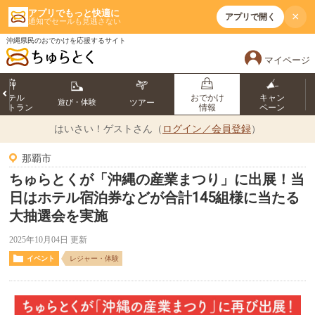
アプリでもっと快適に
×
アプリで開く
通知でセールも見逃さない
沖縄県民のおでかけを応援するサイト
マイページ
ホテル
おでかけ
キャン
遊び・体験
ツアー
ストラン
情報
ペーン
はいさい！
ゲストさん（
ログイン／会員登録
）
那覇市
ちゅらとくが「沖縄の産業まつり」に出展！当
日はホテル宿泊券などが合計145組様に当たる
大抽選会を実施
2025年10月04日 更新
イベント
レジャー・体験