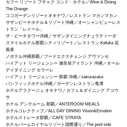
カフー リゾート フチャク コンド・ホテル／Wine & Dining
The Orange
ココガーデンリゾートオキナワ／レストラン マカンマカン
サザンビーチホテル＆リゾート沖縄／オーシャンビューレス
トラン「レイール」
ザ・ビーチタワー沖縄／サザンダイニングチュラティーダ
スマイルホテル那覇シティリゾート／レストラン Kafuka 花
風香
ノボテル沖縄那覇／フードエクスチェンジ アヴァンセ
ハイアット リージェンシー 瀬良垣アイランド 沖縄／オール
デイダイニング セラーレ
ハイアット リージェンシー 那覇 沖縄／sakurazaka
パシフィックホテル沖縄／ガーデンレストラン竜潭
ホテルアラクージュ オキナワ／カフェ＆ダイニング アコウ
サ
ホテル アンテルーム 那覇／ANTEROOM MEALS
ホテルコレクティブ／ALL DAY DINING Vision&Emotion
ホテルストレータ那覇／CAFE STRATA
ホテルパームロイヤルリゾート国際通り／The pool side