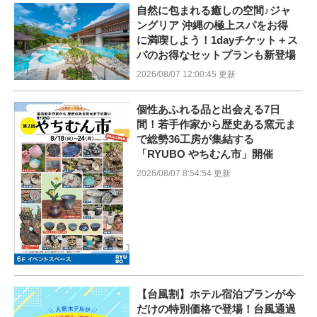
自然に包まれる癒しの空間♪ジャ
ングリア 沖縄の極上スパをお得
に満喫しよう！1dayチケット＋ス
パのお得なセットプランも新登場
2026/08/07 12:00:45 更新
個性あふれる品と出会える7日
間！若手作家から歴史ある窯元ま
で総勢36工房が集結する
「RYUBO やちむん市」開催
2026/08/07 8:54:54 更新
【台風割】ホテル宿泊プランが今
だけの特別価格で登場！台風通過