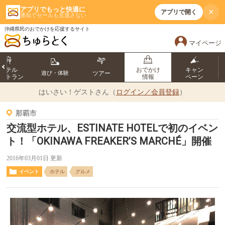
アプリでもっと快適に
×
アプリで開く
通知でセールも見逃さない
沖縄県民のおでかけを応援するサイト
マイページ
ホテル
おでかけ
キャン
遊び・体験
ツアー
ストラン
情報
ペーン
はいさい！
ゲストさん（
ログイン／会員登録
）
那覇市
交流型ホテル、ESTINATE HOTELで初のイベン
ト！「OKINAWA FREAKER’S MARCHÉ」開催
2016年03月01日 更新
イベント
ホテル
グルメ