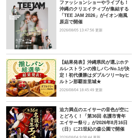
ファッションショーやライブも！
沖縄のクリエイティブが集結する
「TEE JAM 2026」がイオン南風
原店で開催
2026/08/05 13:47:56 更新
【結果発表】沖縄県民が選ぶホテ
ルレストランの推しパンNo.1が決
定！初代優勝はダブルツリーbyヒ
ルトン那覇首里城★
2026/08/04 18:45:49 更新
迫力満点のエイサーの音色が空に
とどろく！「第36回 名護市青年
エイサー祭り」が2026年8月16日
（日）に21世紀の森公園で開催
2026/08/04 9:08:44 更新