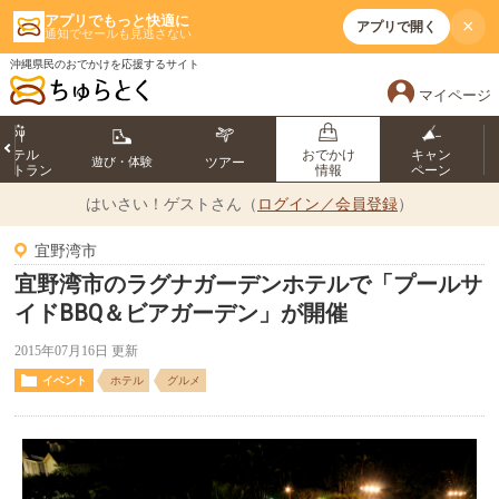
アプリでもっと快適に
×
アプリで開く
通知でセールも見逃さない
沖縄県民のおでかけを応援するサイト
マイページ
ホテル
おでかけ
キャン
遊び・体験
ツアー
ストラン
情報
ペーン
はいさい！
ゲストさん（
ログイン／会員登録
）
宜野湾市
宜野湾市のラグナガーデンホテルで「プールサ
イドBBQ＆ビアガーデン」が開催
2015年07月16日 更新
イベント
ホテル
グルメ