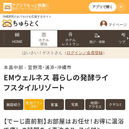
アプリでもっと快適に
×
アプリで開く
通知でセールも見逃さない
沖縄県民のおでかけを応援するサイト
マイページ
ホテル
ホテル
HOME
遊び・体験
ツア
宿泊
レストラン
はいさい！
ゲストさん（
ログイン／会員登録
）
本島中部 - 宜野湾・浦添・沖縄市
EMウェルネス 暮らしの発酵ライ
フスタイルリゾート
宿泊プラン
地図・
施設紹介
客室
写真
クチコミ
（8件）
アクセス
【でーじ直前割】お部屋はお任せ！お得に温浴