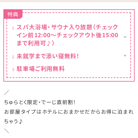
特典
スパ大浴場・サウナ入り放題（チェック
イン前12:00～チェックアウト後15:00
まで利用可♪）
景色を眺めながら心も体もリラックスできる
未就学まで添い寝無料！
大浴場。
【未就学まで添い寝について】
ミストサウナやドライサウナなど、体調や好み
駐車場ご利用無料
■未就学児のお子さまは添い寝に限り無料で
にあわせて選べるバラエティ豊富な温浴が、ゆ
ご宿泊いただけます（大人1名につき添い寝1
ったりとした心地よい熱が体を温めてくれま
名まで）
す。
／
■4歳以上の未就学児（添い寝）
※滞在中何度でもご利用いただけます。
ちゅらとく限定・でーじ直前割！
ご予約時は「幼児（食事あり）」でご入力くださ
※第1･第3月曜日は、10:00〜17:00の間、メ
い。
ンテナンスのため休館とさせていただいており
お部屋タイプはホテルにおまかせだからお得に泊まれ
宿泊料金は無料ですが、朝食・スパ利用（大浴
ます。
ちゃう♪
場・サウナ）・タオルセット・こども用部屋着・こ
ども用アメニティセット代として、おひとり様
＼
2,750円を頂戴いたします。