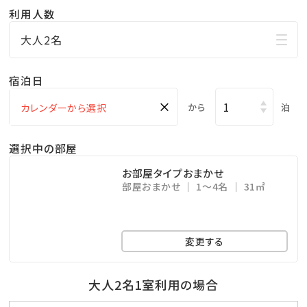
利用人数
さい。
（各階へウォーターサーバーを完備、客室内の専用ピッ
大人2名
チャーにてご利用下さい）
宿泊日
×
から
泊
選択中の部屋
お部屋タイプおまかせ
部屋おまかせ
1～4名
31㎡
変更する
大人2名1室利用の場合