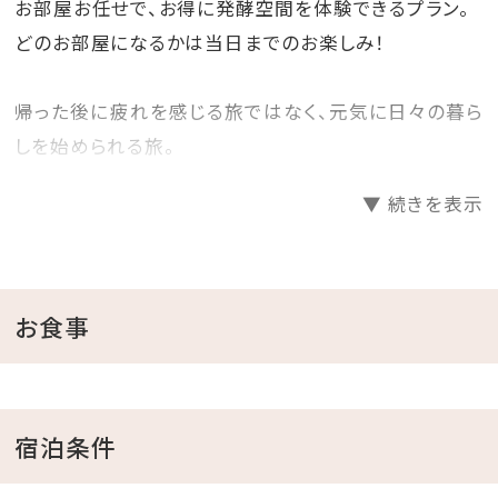
お部屋お任せで、お得に発酵空間を体験できるプラン。
※環境への配慮から、アメニティはサステナブ
ル素材のものをご用意しております。
どのお部屋になるかは当日までのお楽しみ！
■3歳未満（添い寝）
「幼児（食事・布団なし）」でご入力ください。
帰った後に疲れを感じる旅ではなく、元気に日々の暮ら
しを始められる旅。
そんな新しい旅のカタチをお届けします。
▼ 続きを表示
■ランドリールーム無料
・無添加石けん、洗濯機、乾燥機を無料でご利用いただ
けます。
お食事
※専用洗剤以外は使用不可となります。柔軟剤なども
使用不可です。
宿泊条件
■ウェルカムウォーター
ホテルオリジナルウォーターを滞在中ご自由にご利用下