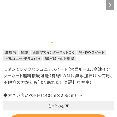
高層階
禁煙
お部屋でインターネットＯＫ
特別室・スイート
バルコニー・テラス付き
50㎡以上のお部屋
モダンでシックなジュニアスイート（禁煙ルーム、高速イン
ターネット無料接続可能（有線ＬＡＮ）、無添加石けん使用、
不眠症の方からも「よく眠れた！」と評判な客室）
◆大きい広いベッド（140cm×205cm）
◆バルコニー付
もっとみる ▼
◆自然派のシャンプー＆コンディショナー（プロハーブ）に、
無添加ボディーソープ（シャボン玉石けん）