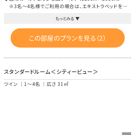
※3名～4名様でご利用の場合は、エキストラベッドを追
加してご用意
もっとみる ▼
※1名様でご利用の際は、ベッド1台の場合がございます。
◆バルコニー付
◆自然派のシャンプー＆コンディショナー（プロハーブ）に、
この部屋のプランを見る（2）
無添加ボディーソープ（シャボン玉石けん）
◆快眠をお届けするために、上質綿を使ったベッドリネン
◆EMを活用し、栽培にこだわった有栽栽培の緑茶
◆高速インターネット無料接続可能（有線ＬＡＮ）
スタンダードルーム＜シティービュー＞
◆Wi-Fi
ツイン
1～4名
広さ 31㎡