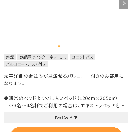
禁煙
お部屋でインターネットＯＫ
ユニットバス
バルコニー・テラス付き
太平洋側の街並みが見渡せるバルコニー付きのお部屋に
なります。
◆通常のベッドより少し広いベッド（120cm×205cm）
※3名～4名様でご利用の場合は、エキストラベッドを追
加してご用意
もっとみる ▼
※1名様でご利用の際は、ベッド1台の場合がございます。
◆バルコニー付