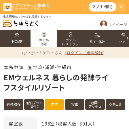
アプリでもっと快適に
×
アプリで開く
通知でセールも見逃さない
沖縄県民のおでかけを応援するサイト
マイページ
ホテル
ホテル
HOME
遊び・体験
ツア
宿泊
レストラン
はいさい！
ゲストさん（
ログイン／会員登録
）
本島中部 - 宜野湾・浦添・沖縄市
EMウェルネス 暮らしの発酵ライ
フスタイルリゾート
宿泊プラン
地図・
施設紹介
客室
写真
クチコミ
（8件）
アクセス
客室数
195室（収容人数：391人）