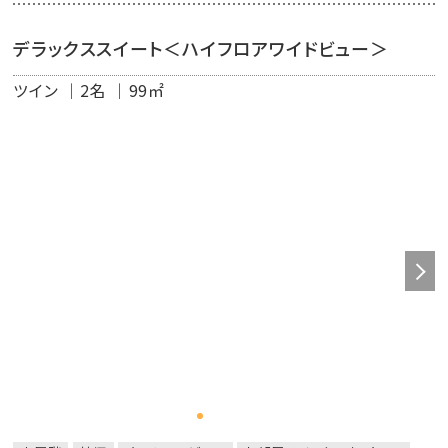
ナブルなコスタリカコーヒー
◆高速インターネット無料接続可能（有線ＬＡＮ）
デラックススイート＜ハイフロアワイドビュー＞
◆Wi-Fi
ツイン
2名
99㎡