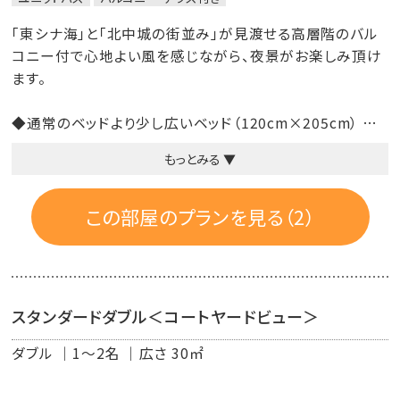
「東シナ海」と「北中城の街並み」が見渡せる高層階のバル
コニー付で心地よい風を感じながら、夜景がお楽しみ頂け
ます。
◆通常のベッドより少し広いベッド（120cm×205cm）
※3名～4名様でご利用の場合は、エキストラベッドを追
もっとみる ▼
加してご用意
※1名様でご利用の際は、ベッド1台の場合がございます。
◆バルコニー付
この部屋のプランを見る（2）
◆自然派のシャンプー＆コンディショナー（プロハーブ）に、
無添加ボディーソープ（シャボン玉石けん）
◆快眠をお届けするために、上質綿を使ったベッドリネン
◆EMを活用し、栽培にこだわった有栽栽培の緑茶
スタンダードダブル＜コートヤードビュー＞
◆高速インターネット無料接続可能（有線ＬＡＮ）
◆Wi-Fi
ダブル
1～2名
広さ 30㎡
◆【お部屋限定】コスタリカでＥＭを使って育てたサステナ
ブルな無農薬栽培のコーヒーをご用意♪