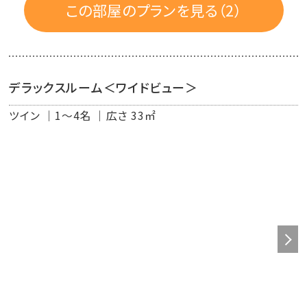
◆自然派のシャンプー＆コンディショナー（プロハーブ）に、
この部屋のプランを見る（2）
無添加ボディーソープ（シャボン玉石けん）
◆快眠をお届けするために、上質綿を使ったベッドリネン
◆EMを活用し、栽培にこだわった有栽栽培の緑茶
◆高速インターネット無料接続可能（有線ＬＡＮ）
デラックスルーム＜ワイドビュー＞
◆Wi-Fi
ツイン
1～4名
広さ 33㎡