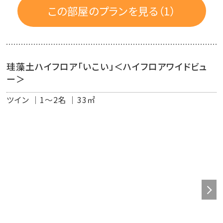
◆快眠をお届けするために、上質綿を使ったベッドリネン
この部屋のプランを見る（1）
◆EMを活用し、栽培にこだわった有栽栽培の緑茶
◆高速インターネット無料接続可能（有線ＬＡＮ）
◆Wi-Fi
珪藻土ハイフロア「いこい」＜ハイフロアワイドビュ
ー＞
ツイン
1～2名
33㎡