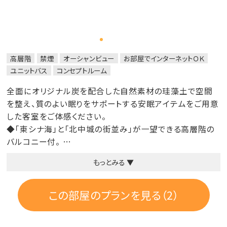
高層階
禁煙
オーシャンビュー
お部屋でインターネットＯＫ
ユニットバス
コンセプトルーム
全面にオリジナル炭を配合した自然素材の珪藻土で空間
を整え、質のよい眠りをサポートする安眠アイテムをご用意
した客室をご体感ください。
◆「東シナ海」と「北中城の街並み」が一望できる高層階の
バルコニー付。
◆通常のベッドより少し広いベッド（120cm×205cm）
もっとみる ▼
◆自然派のシャンプー＆コンディショナー（プロハーブ）に、
無添加ボディーソープ（シャボン玉石けん）
◆快眠をお届けするために、上質綿を使ったベッドリネン
この部屋のプランを見る（2）
◆農薬、化学肥料を使わず100％有機茶葉を使用した緑茶
◆農薬、化学肥料を使わず循環型の農場で栽培したサステ