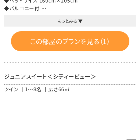
◆ベッドサイズ 160cm×205cm
◆バルコニー付
◆自然派のシャンプー＆コンディショナー（プロハーブ）に、
もっとみる ▼
無添加ボディーソープ（シャボン玉石けん）
◆快眠をお届けするために、上質綿を使ったベッドリネン
◆EMを活用し、栽培にこだわった有栽栽培の緑茶
この部屋のプランを見る（1）
◆高速インターネット無料接続可能（有線ＬＡＮ）
◆Wi-Fi
ジュニアスイート＜シティービュー＞
ツイン
1～8名
広さ66㎡