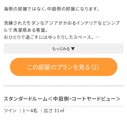
海側の部屋ではなく、中庭側の部屋になります。
洗練されたモダンなアジアがかおるインテリアなどシンプ
ルで清潔感ある客室。
おひとりで過ごすにはゆったりしたスペース。
もっとみる ▼
◆通常のベッドより少し広いベッド（120cm×205cm）
◆バルコニー付
◆自然派のシャンプー＆コンディショナー（プロハーブ）に、
この部屋のプランを見る（2）
無添加ボディーソープ（シャボン玉石けん）
◆快眠をお届けするために、上質綿を使ったベッドリネン
◆農薬、化学肥料を使わず100％有機茶葉を使用した緑茶
◆高速インターネット無料接続可能（有線ＬＡＮ）
スタンダードルーム＜中庭側・コートヤードビュー＞
◆Wi-Fi
◆全室空気清浄機完備
ツイン
1～4名
広さ 31㎡