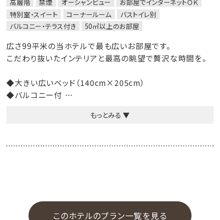
高層階
禁煙
オーシャンビュー
お部屋でインターネットＯＫ
特別室・スイート
コーナールーム
バストイレ別
バルコニー・テラス付き
50㎡以上のお部屋
広さ99平米の当ホテルで最も広いお部屋です。
こだわり抜いたインテリアと最高の眺望で贅沢な時間を。
◆大きい広いベッド（140cm×205cm）
◆バルコニー付
◆書斎
もっとみる ▼
◆自然派のシャンプー＆コンディショナー（プロハーブ）に、
無添加ボディーソープ（シャボン玉石けん）
◆快眠をお届けするために、上質綿を使ったベッドリネン
◆農薬、化学肥料を使わず100％有機茶葉を使用した緑茶
◆高速インターネット無料接続可能（有線ＬＡＮ）
◆Wi-Fi
このホテルのプラン一覧を見る