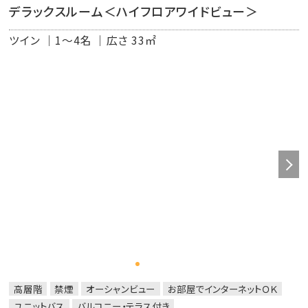
デラックスルーム＜ハイフロアワイドビュー＞
◆EMを活用し、栽培にこだわった有栽栽培の緑茶
◆高速インターネット無料接続可能（有線ＬＡＮ）
ツイン
1～4名
広さ 33㎡
◆Wi-Fi
高層階
禁煙
オーシャンビュー
お部屋でインターネットＯＫ
ユニットバス
バルコニー・テラス付き