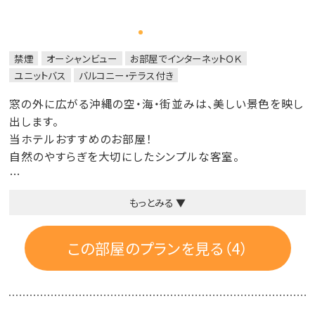
禁煙
オーシャンビュー
お部屋でインターネットＯＫ
ユニットバス
バルコニー・テラス付き
窓の外に広がる沖縄の空・海・街並みは、美しい景色を映し
出します。
当ホテルおすすめのお部屋！
自然のやすらぎを大切にしたシンプルな客室。
◆通常のベッドより少し広いベッド（120cm×205cm）
もっとみる ▼
※3名～4名様でご利用の場合は、エキストラベッドを追
加してご用意
※1名様でご利用の際は、ベッド1台の場合がございます。
この部屋のプランを見る（4）
◆バルコニー付
◆自然派のシャンプー＆コンディショナー（プロハーブ）に、
無添加ボディーソープ（シャボン玉石けん）
◆快眠をお届けするために、上質綿を使ったベッドリネン